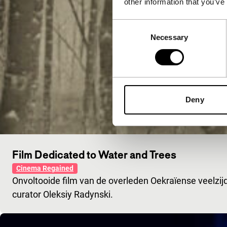
other information that you’ve
Consent
Necessary
Selection
Deny
Film Dedicated to Water and Trees
Cinema Regained
Onvoltooide film van de overleden Oekraïense veelzijd
curator Oleksiy Radynski.