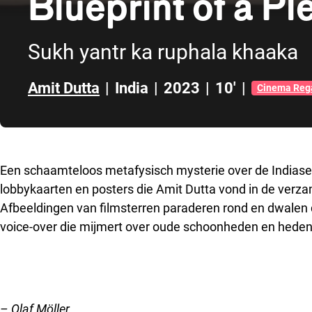
Blueprint of a P
Sukh yantr ka ruphala khaaka
Amit Dutta
|
India
|
2023
|
10'
|
Cinema Reg
Direct naar zijbalk
Een schaamteloos metafysisch mysterie over de Indias
lobbykaarten en posters die Amit Dutta vond in de ver
Afbeeldingen van filmsterren paraderen rond en dwalen 
voice-over die mijmert over oude schoonheden en hed
– Olaf Möller