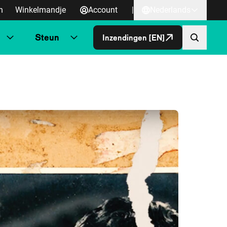
n
Winkelmandje
Account
|
Nederlands
Steun
Inzendingen [EN]