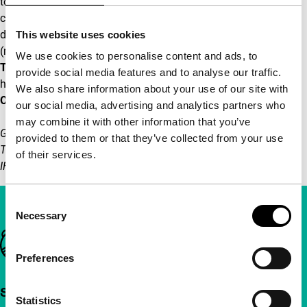
totstandkoming van
The Worst Person in the World
, de
creatie van spraakmakende scènes, Oslo als filmdecor, en
de Noorse filmindustrie. Interessant weetje: Trier schreef
This website uses cookies
(met zijn vaste coscenarist Eskil Vogt) het scenario van
We use cookies to personalise content and ads, to
The Worst Person in the World
speciaal voor Reinsve, die
provide social media features and to analyse our traffic.
haar debuut als filmactrice maakte met een kleine rol in
We also share information about your use of our site with
Oslo, August 31st
.
our social media, advertising and analytics partners who
may combine it with other information that you’ve
Gerelateerd aan de IFFR 2022 Surprise Film, zal deze Big
provided to them or that they’ve collected from your use
Talk vanaf zaterdag 5 februari beschikbaar zijn via
of their services.
IFFR.com
Consent
Necessary
Selection
Belangrijke links
Preferences
Snel naar
Statistics