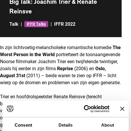
Big Talk: Joachim Trier & Renate
Reinsve
Talk
|
|
IFFR 2022
IFFR Talks
In zijn lichtvoetig-melancholieke romantische komedie
The
Worst Person in the World
portretteert de toonaangevende
Noorse filmmaker Joachim Trier een twijfelende twintiger,
zoals hij eerder in zijn films
Reprise
(2006) en
Oslo,
August 31st
(2011) – beide waren te zien op IFFR – licht
wierp op de dromen en problemen van zijn eigen generatie.
Trier en hoofdrolspeelster Renate Reinsve (terecht
bekroond met de prijs voor beste actrice op het filmfestival
van Cannes) zullen in gesprek met moderator Ella Kemp
ongetwijfeld ingaan op de verschillen tussen millennials en
generatie X. Daarnaast praten ze in deze Big Talk
over de
Consent
Details
About