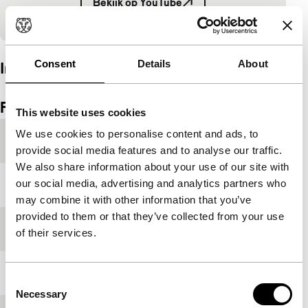
Bekijk op YouTube
Ingesloten inhoud van YouTube overgeslagen.
Consent
Details
About
Interview
Ingesloten inhoud van Vimeo overgeslagen.
Ingesloten inhoud van Vimeo overslaan
Film details
This website uses cookies
We use cookies to personalise content and ads, to
Productieland
Hongkong
provide social media features and to analyse our traffic.
We also share information about your use of our site with
our social media, advertising and analytics partners who
Jaar
2021
may combine it with other information that you’ve
provided to them or that they’ve collected from your use
Festivaleditie
IFFR 2021
of their services.
Lengte
107'
Consent
Necessary
Selection