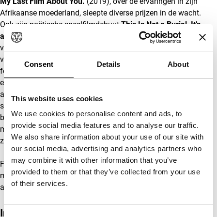
My Last Film About You.
(2019), over de ervaringen in zijn
Afrikaanse moederland, sleepte diverse prijzen in de wacht.
Ook zijn poëtische speelfilmdebuut
This Is Not a Burial, It’s
a Resurrection
(2019), een hedendaags sprookje over de
veerkracht van de menselijke geest, viel overal op. In 2020
vertoonde IFFR deze bekroonde titel en in 2021 nodigde het
Consent
Details
About
festival Mosese opnieuw uit als Tiger Jury-lid. Hij is ook
een van de vijf deelnemende filmmakers en kunstenaars
aan de jubileumexpositie
Vive le cinéma!
, een
This website uses cookies
samenwerking van Eye Filmmuseum en IFFR. In zijn
We use cookies to personalise content and ads, to
bijdrage aan deze expositie werpt Mosese met projectie op
provide social media features and to analyse our traffic.
meerdere schermen zijn licht op de representatie van
We also share information about your use of our site with
zwarte vrouwenlichamen.
our social media, advertising and analytics partners who
may combine it with other information that you’ve
Festivaldirecteur Vanja Kaludjercic interviewt de eigentijdse
provided to them or that they’ve collected from your use
maker uitgebreid over zijn werk en visie, en over de
of their services.
aankomende expositie in Eye, later in 2021.
In dit verzamelprogramma
Consent