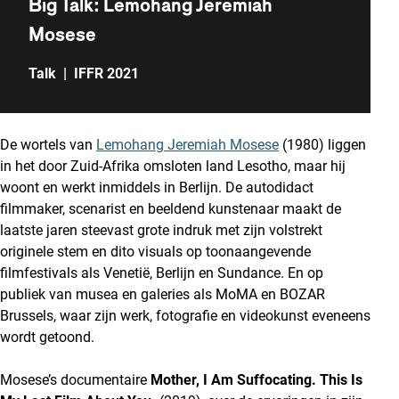
Big Talk: Lemohang Jeremiah
Mosese
Talk
|
IFFR 2021
De wortels van
Lemohang Jeremiah Mosese
(1980) liggen
in het door Zuid-Afrika omsloten land Lesotho, maar hij
woont en werkt inmiddels in Berlijn. De autodidact
filmmaker, scenarist en beeldend kunstenaar maakt de
laatste jaren steevast grote indruk met zijn volstrekt
originele stem en dito visuals op toonaangevende
filmfestivals als Venetië, Berlijn en Sundance. En op
publiek van musea en galeries als MoMA en BOZAR
Brussels, waar zijn werk, fotografie en videokunst eveneens
wordt getoond.
Mosese’s documentaire
Mother, I Am Suffocating. This Is