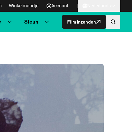
n
Winkelmandje
Account
|
Nederlands
e
Steun
Film inzenden