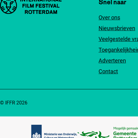
Belangrijke links
Snel naar
Over ons
Nieuwsbrieven
Veelgestelde v
Toegankelijkhei
Adverteren
Contact
© IFFR 2026
Partners