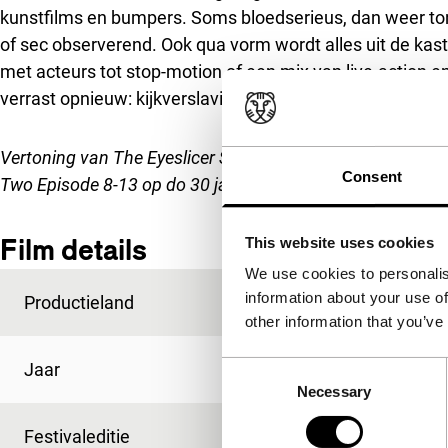
kunstfilms en bumpers. Soms bloedserieus, dan weer tong
of sec observerend. Ook qua vorm wordt alles uit de kas
met acteurs tot stop-motion of een mix van live-action en 
verrast opnieuw: kijkverslaving ligt op de loer.
Vertoning van
The Eyeslicer Season Two Episode 1-7
op w
Consent
Two Episode 8-13 op do 30 jan
.
Film details
This website uses cookies
We use cookies to personalis
information about your use of
Productieland
Verenigde Staten
other information that you’ve
Jaar
2019
Consent
Necessary
Selection
Festivaleditie
IFFR 2020