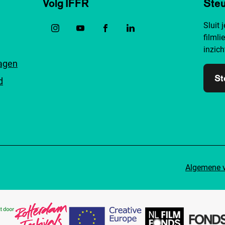
Volg IFFR
Steu
Sluit 
filmli
inzich
ragen
St
d
Algemene 