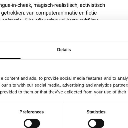
ue-in-cheek, magisch-realistisch, activistisch
t getrokken: van computeranimatie en fictie
animatie. Elke aflevering vol korte cultfilms
o 29 jan en do 30 jan, en The Eyeslicer Season
Details
e content and ads, to provide social media features and to analy
 our site with our social media, advertising and analytics partn
 provided to them or that they’ve collected from your use of their
Preferences
Statistics