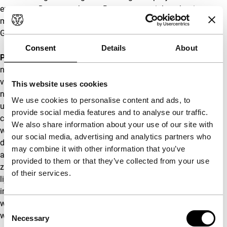
en oeuvre. Daarnaast brengt Bong een speciale traktatie
mee: een zwart-witversie van zijn meest recente film,
Gouden Palm-winnaar
Parasite
.
Consent
Details
About
Parasite
, waarin de levens van een zeer welgestelde en een
nogal armoedige familie met elkaar verweven raken, is een
verbluffende mix van genres: komedie, horror, drama en
This website uses cookies
nog veel meer. De film werd door recensenten vrijwel
We use cookies to personalise content and ads, to
unaniem uitgeroepen tot meesterwerk. Bong, een groot
provide social media features and to analyse our traffic.
cinefiel, verklaart zijn wens tot het maken van een zwart-
We also share information about your use of our site with
witversie van
Parasite
onder meer uit zijn voorliefde voor
our social media, advertising and analytics partners who
de zwart-witklassiekers uit de filmgeschiedenis. Zijn
may combine it with other information that you’ve
aanwezigheid in Rotterdam zal geen eenrichtingsverkeer
provided to them or that they’ve collected from your use
zijn; terwijl hem tijdens de masterclass het hemd van het
of their services.
lijf mag worden gevraagd, is hij zelf benieuwd naar de
impact van
Parasite
in zwart-wit. “Ik wil echt heel graag
weten wat het Rotterdamse publiek van deze zwart-
Consent
witversie vindt”, zegt hij daarover.
Necessary
Selection