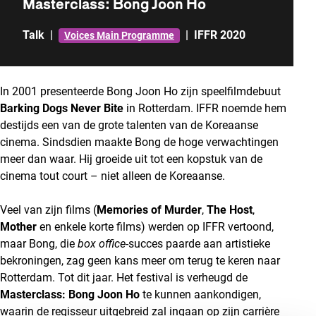
Masterclass: Bong Joon Ho
Talk
|
|
IFFR 2020
Voices Main Programme
In 2001 presenteerde Bong Joon Ho zijn speelfilmdebuut
Barking Dogs Never Bite
in Rotterdam. IFFR noemde hem
destijds een van de grote talenten van de Koreaanse
cinema. Sindsdien maakte Bong de hoge verwachtingen
meer dan waar. Hij groeide uit tot een kopstuk van de
cinema tout court – niet alleen de Koreaanse.
Veel van zijn films (
Memories of Murder
,
The
Host
,
Mother
en enkele korte films) werden op IFFR vertoond,
maar Bong, die
box office
-succes paarde aan artistieke
bekroningen, zag geen kans meer om terug te keren naar
Rotterdam. Tot dit jaar. Het festival is verheugd de
Masterclass: Bong Joon
Ho
te kunnen aankondigen,
waarin de regisseur uitgebreid zal ingaan op zijn carrière