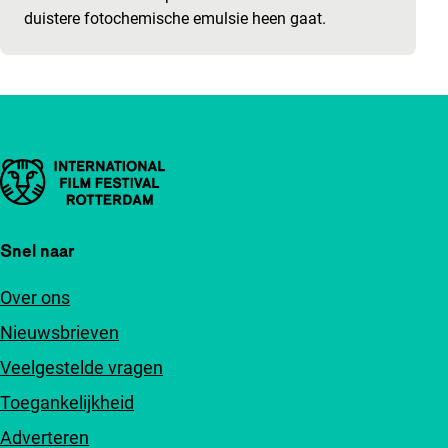
duistere fotochemische emulsie heen gaat.
Belangrijke links
Snel naar
Over ons
Nieuwsbrieven
Veelgestelde vragen
Toegankelijkheid
Adverteren