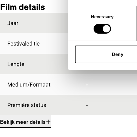
Film details
Consent
Necessary
Selection
Jaar
2019
Festivaleditie
IFFR 2019
Deny
Lengte
89'
Medium/Formaat
-
Première status
-
Bekijk meer details