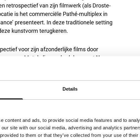
n retrospectief van zijn filmwerk (als Droste-
ocatie is het commerciële Pathé-multiplex in
ce’ presenteert. In deze traditionele setting
n deze kunstvorm terugkeren.
ectief voor zijn afzonderlijke films door
e voegen. Met de live onderdelen voert
No
s van de cinema in de kunst van het
pt van de cinemaseance nieuw leven in te
rkers als beeldend kunstenaar Asad Raza,
Details
 voor deze unieke gelegenheid, een echte
:00 en 17:00, Pathé Schouwburgplein, €12
e content and ads, to provide social media features and to analy
aster Talk Philippe Parreno
.
 our site with our social media, advertising and analytics partn
 provided to them or that they’ve collected from your use of their