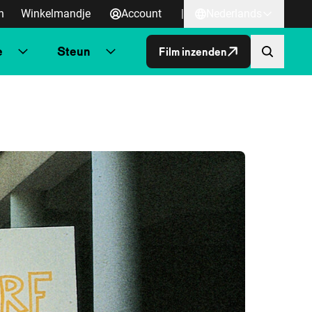
n
Winkelmandje
Account
|
Nederlands
e
Steun
Film inzenden