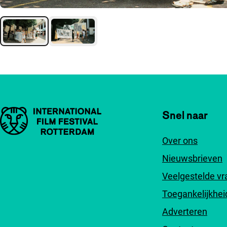
Belangrijke links
Snel naar
Over ons
Nieuwsbrieven
Veelgestelde v
Toegankelijkhei
Adverteren