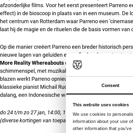
afzonderlijke films. Voor het eerst presenteert Parreno ee
effect) in de bioscoop in plaats van in een museum. De l
het centrum van Rotterdam waar Parreno een ‘cinemasean
laat hij de magie en de rituelen die de basis vormen va
Op die manier creëert Parreno een breder historisch persp
nieuwe lagen van geluiden en grafische elementen toe t
More Reality Whereabouts
ons ook terug naar de wortel
schimmenspel, met muzikale begeleiding. Om het conce
blazen werkt Parreno opnieuw samen met vaste medewe
Consent
klassieke pianist Michail Rudi, grafische studio M/M en,
dalang, een Indonesische wajangpoppenspeler.
This website uses cookies
do 24 t/m zo 27 jan, 14:00, 17:00 en 21:00, ma 28 jan 14
We use cookies to personalis
(diverse kortingen van toepassing). Zie ook
Frameworks M
information about your use of
other information that you’ve