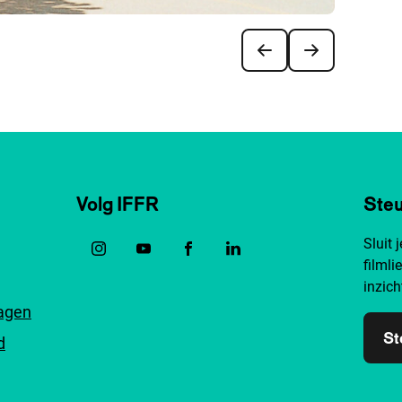
Volg IFFR
Steu
Sluit 
filmli
inzich
ragen
St
d