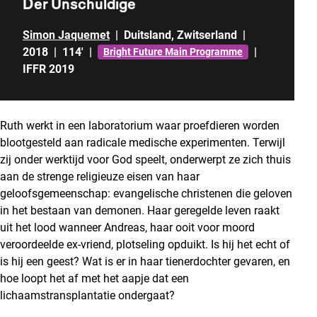
Der Unschuldige
Simon Jaquemet
|
Duitsland
,
Zwitserland
|
2018
|
114'
|
|
Bright Future Main Programme
IFFR 2019
Ruth werkt in een laboratorium waar proefdieren worden
blootgesteld aan radicale medische experimenten. Terwijl
zij onder werktijd voor God speelt, onderwerpt ze zich thuis
aan de strenge religieuze eisen van haar
geloofsgemeenschap: evangelische christenen die geloven
in het bestaan van demonen. Haar geregelde leven raakt
uit het lood wanneer Andreas, haar ooit voor moord
veroordeelde ex-vriend, plotseling opduikt. Is hij het echt of
is hij een geest? Wat is er in haar tienerdochter gevaren, en
hoe loopt het af met het aapje dat een
lichaamstransplantatie ondergaat?