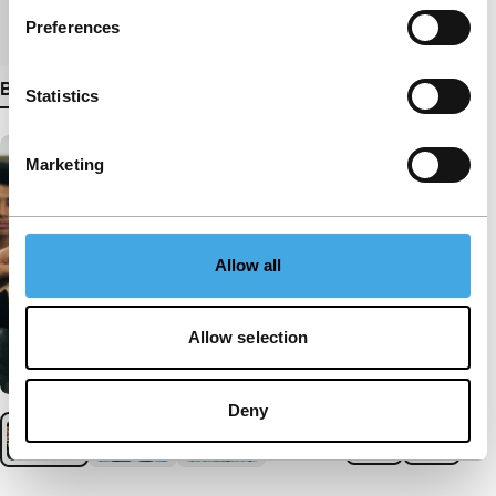
Preferences
Medium/Formaat
DCP
Bekijk meer details
Statistics
Marketing
Allow all
Allow selection
Deny