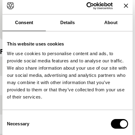
Cookie-instellingen wijzigen
Bekijk op YouTube
Consent
Details
About
Ingesloten inhoud van YouTube overgeslagen.
This website uses cookies
Film details
We use cookies to personalise content and ads, to
provide social media features and to analyse our traffic.
Productielanden
Duitsland
,
Zwitserland
We also share information about your use of our site with
our social media, advertising and analytics partners who
may combine it with other information that you’ve
Jaar
2018
provided to them or that they’ve collected from your use
of their services.
Festivaleditie
IFFR 2019
Consent
Necessary
Lengte
114'
Selection