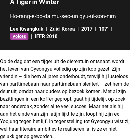
A Tiger in Winter
Ho-rang-e-bo-da mu-seo-un gyu-ul-son-nim
Lee Kwangkuk
|
Zuid-Korea
|
2017
|
107'
|
|
IFFR 2018
Voices
Op de dag dat een tijger uit de dierentuin ontsnapt, wordt
het leven van Gyeongyu volledig op zijn kop gezet. Zijn
vriendin – die hem al jaren onderhoudt, terwijl hij lusteloos
van parttimebaan naar parttimebaan slentert – zet hem de
deur uit, omdat haar ouders op bezoek komen. Met al zijn
bezittingen in een koffer gepropt, gaat hij tijdelijk op zoek
naar onderdak, zonder al te veel succes. Maar net als hij
aan het einde van zijn latijn lijkt te zijn, loopt hij zijn ex
Yoojung tegen het lijf. In tegenstelling tot Gyeongyu wist zij
wel haar literaire ambities te realiseren, al is ze er niet
gelukkiger op geworden.