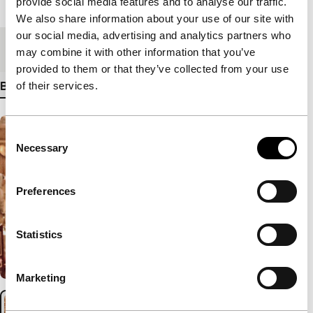
provide social media features and to analyse our traffic.
Lengte
116'
We also share information about your use of our site with
our social media, advertising and analytics partners who
Medium/Formaat
DCP
may combine it with other information that you’ve
provided to them or that they’ve collected from your use
of their services.
Bekijk meer details
Consent
Necessary
Selection
Preferences
Statistics
Marketing