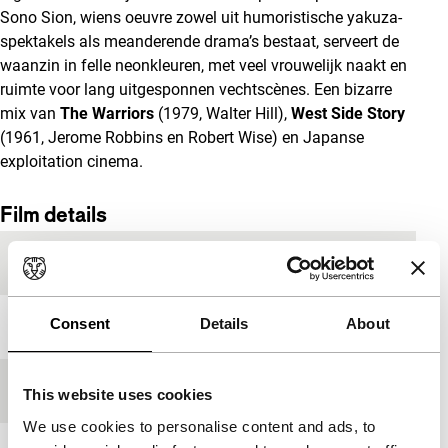
Sono Sion, wiens oeuvre zowel uit humoristische yakuza-
spektakels als meanderende drama’s bestaat, serveert de
waanzin in felle neonkleuren, met veel vrouwelijk naakt en
ruimte voor lang uitgesponnen vechtscènes. Een bizarre
mix van
The Warriors
(1979, Walter Hill),
West Side Story
(1961, Jerome Robbins en Robert Wise) en Japanse
exploitation cinema.
Film details
Productieland
Japan
Consent
Details
About
Jaar
2014
Festivaleditie
IFFR 2015
This website uses cookies
We use cookies to personalise content and ads, to