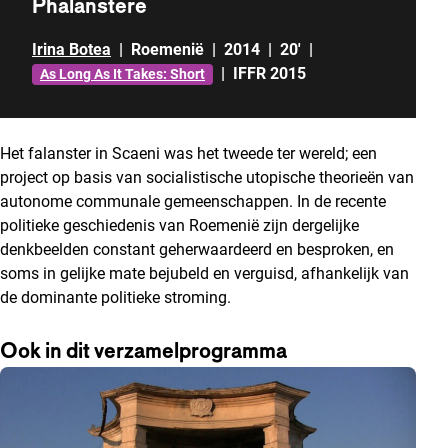
Phalanstere
Irina Botea
|
Roemenië
|
2014
|
20'
|
|
IFFR 2015
As Long As It Takes: Short
Het falanster in Scaeni was het tweede ter wereld; een
project op basis van socialistische utopische theorieën van
autonome communale gemeenschappen. In de recente
politieke geschiedenis van Roemenië zijn dergelijke
denkbeelden constant geherwaardeerd en besproken, en
soms in gelijke mate bejubeld en verguisd, afhankelijk van
de dominante politieke stroming.
Ook in dit verzamelprogramma