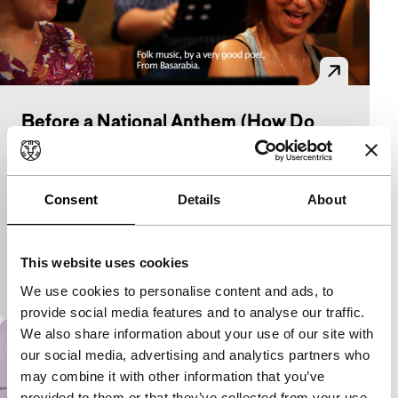
Before a National Anthem (How Do
You Compose a National Anthem
Today?)
Consent
Details
About
As Long As It Takes: Short
Aan schrijvers en muzikanten, en aan mensen op
diverse openbare plekken in Roemenië werd
This website uses cookies
gevraagd: hoe componeer je vandaag de dag een
volkslied?
We use cookies to personalise content and ads, to
provide social media features and to analyse our traffic.
We also share information about your use of our site with
our social media, advertising and analytics partners who
may combine it with other information that you’ve
provided to them or that they’ve collected from your use