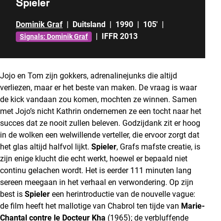
Spieler
Dominik Graf
|
Duitsland
|
1990
|
105'
|
|
IFFR 2013
Signals: Dominik Graf
Jojo en Tom zijn gokkers, adrenalinejunks die altijd
verliezen, maar er het beste van maken. De vraag is waar
de kick vandaan zou komen, mochten ze winnen. Samen
met Jojo’s nicht Kathrin ondernemen ze een tocht naar het
succes dat ze nooit zullen beleven. Godzijdank zit er hoog
in de wolken een welwillende verteller, die ervoor zorgt dat
het glas altijd halfvol lijkt.
Spieler
, Grafs mafste creatie, is
zijn enige klucht die echt werkt, hoewel er bepaald niet
continu gelachen wordt. Het is eerder 111 minuten lang
sereen meegaan in het verhaal en verwondering. Op zijn
best is
Spieler
een herintroductie van de nouvelle vague:
de film heeft het mallotige van Chabrol ten tijde van
Marie-
Chantal contre le Docteur Kha
(1965); de verbluffende