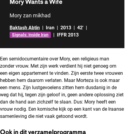
Mory Wants a Wife
Mory zan mikhad
Baktash Abtin
|
Iran
|
2013
|
42'
|
|
IFFR 2013
Signals: Inside Iran
Een semidocumentaire over Mory, een religieus man
zonder vrouw. Met zijn werk verdient hij niet genoeg om
een eigen appartement te vinden. Zijn eerste twee vrouwen
hebben hem daarom verlaten. Maar Morteza is ook maar
een mens. Zijn lustgevoelens zitten hem dusdanig in de
weg dat hij, tegen zijn geloof in, geen andere oplossing ziet
dan de hand aan zichzelf te slaan. Dus: Mory heeft een
vrouw nodig. Een komische kijk op een kant van de Iraanse
samenleving die niet vaak getoond wordt.
Ook in dit verzamelprogramma