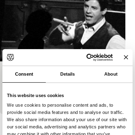
Jerry & Me
Consent
Details
About
Signals: Inside Iran
Ze is filmprofessor en regisseur en woont al jaren in
Amerika. Maar ze groeide op in Teheran. Daar werd
This website uses cookies
ze verliefd op de Amerikaanse filmkomiek…
We use cookies to personalise content and ads, to
provide social media features and to analyse our traffic.
We also share information about your use of our site with
Bekijk het hele programma
our social media, advertising and analytics partners who
may combine it with other information that you’ve