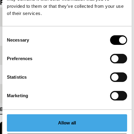
Film details
provided to them or that they’ve collected from your use
of their services.
Productieland
Iran
Consent
Jaar
2013
Necessary
Selection
Festivaleditie
IFFR 2013
Preferences
Lengte
42'
Statistics
Medium/Formaat
Betacam Digi PAL
Marketing
Bekijk meer details
Allow all