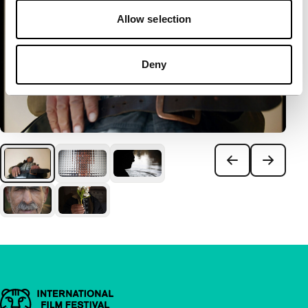
Allow selection
Deny
Belangrijke links