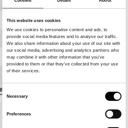
Consent
Details
About
Productieland
Verenigd Koninkrijk
Jaar
2003
This website uses cookies
We use cookies to personalise content and ads, to
provide social media features and to analyse our traffic.
Festivaleditie
IFFR 2013
We also share information about your use of our site with
our social media, advertising and analytics partners who
Lengte
20'
may combine it with other information that you’ve
provided to them or that they’ve collected from your use
of their services.
Medium/Formaat
Betacam SP PAL
Bekijk meer details
Consent
Necessary
Selection
Preferences