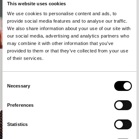
This website uses cookies
We use cookies to personalise content and ads, to
provide social media features and to analyse our traffic.
We also share information about your use of our site with
our social media, advertising and analytics partners who
may combine it with other information that you’ve
provided to them or that they’ve collected from your use
of their services.
Life Is an Opinion, Fire a Fact
Signals: Regained
De zelfverbranding uit Tarkovski’s Nostalghia
Consent
(1983) leidt tot een mijmering over geloof en
Necessary
Selection
onherroepelijke handelingen. Spookachtig spel met
muziek e
Preferences
Statistics