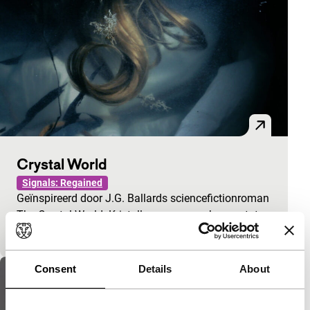
Crystal World
Signals: Regained
Geïnspireerd door J.G. Ballards sciencefictionroman
The Crystal World. Kristallen gewassen komen tot
leven en belagen scènes uit de iconische film The
Consent
Details
About