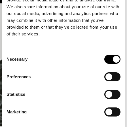
We also share information about your use of our site with
our social media, advertising and analytics partners who
Ponskaart polonaise
may combine it with other information that you’ve
Signals: Regained
provided to them or that they’ve collected from your use
Ritmisch spel van licht en schaduw via gaatjes in
of their services.
de filmstrook wekt de suggestie dat het
ponskaartgaatjes zijn die over het beeld dansen.
Formeel ond
Consent
Necessary
Selection
Preferences
Statistics
Marketing