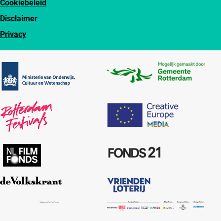
Cookiebeleid
Disclaimer
Privacy
Partners