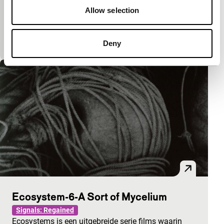
Signals: Regained
Allow selection
#3 is een film met zuiver licht. De beelden zijn
gemaakt door de bewegingen van een minuscule
lichtbron vast te leggen met behulp van lange…
Deny
Ecosystem-6-A Sort of Mycelium
Signals: Regained
Ecosystems is een uitgebreide serie films waarin