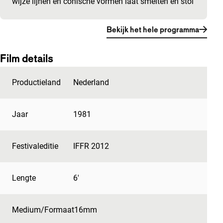
wijze lijnen en conische vormen laat smelten en stol
Bekijk het hele programma
Film details
Productieland
Nederland
Jaar
1981
Festivaleditie
IFFR 2012
Lengte
6'
Medium/Formaat
16mm