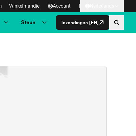
n
Winkelmandje
Account
|
Nederlands
Steun
Inzendingen [EN]