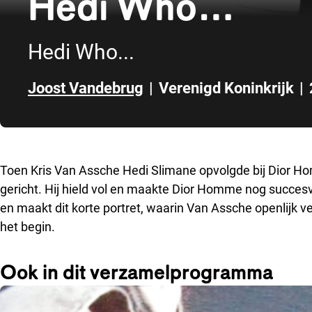
Hedi Who…
Hedi Who...
Joost Vandebrug
|
Verenigd Koninkrijk
|
Direct naar zijbalk
Toen Kris Van Assche Hedi Slimane opvolgde bij Dior Ho
gericht. Hij hield vol en maakte Dior Homme nog succesv
en maakt dit korte portret, waarin Van Assche openlijk ve
het begin.
Ook in dit verzamelprogramma