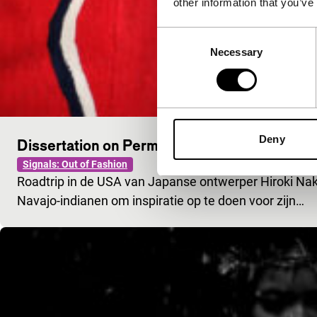
other information that you’ve
Consent
Necessary
Selection
Deny
Dissertation on Permeation: Harmony vers
Signals: Out of Fashion
Roadtrip in de USA van Japanse ontwerper Hiroki Naka
Navajo-indianen om inspiratie op te doen voor zijn…