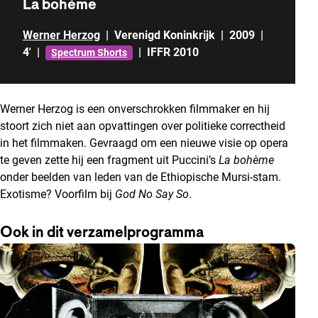
La bohème
Werner Herzog
|
Verenigd Koninkrijk
|
2009
|
4'
|
|
IFFR 2010
Spectrum Shorts
Werner Herzog is een onverschrokken filmmaker en hij
stoort zich niet aan opvattingen over politieke correctheid
in het filmmaken. Gevraagd om een nieuwe visie op opera
te geven zette hij een fragment uit Puccini’s
La bohème
onder beelden van leden van de Ethiopische Mursi-stam.
Exotisme? Voorfilm bij
God No Say So
.
Ook in dit verzamelprogramma