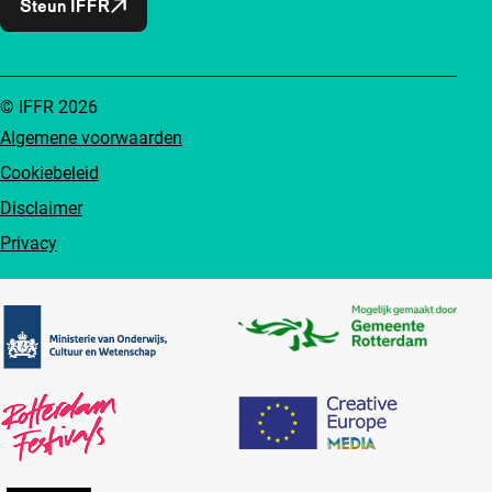
Steun IFFR
© IFFR 2026
Algemene voorwaarden
Cookiebeleid
Disclaimer
Privacy
Partners