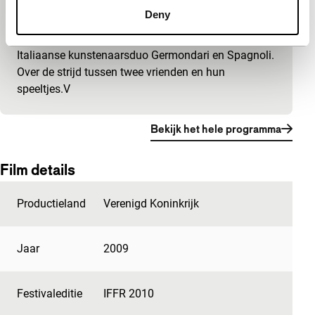
L’amore è nell’aria
Deny
Spectrum Shorts
Geestige zedenschets van het zeer productieve
Italiaanse kunstenaarsduo Germondari en Spagnoli.
Over de strijd tussen twee vrienden en hun
speeltjes.V
Bekijk het hele programma
Film details
Productieland
Verenigd Koninkrijk
Jaar
2009
Festivaleditie
IFFR 2010