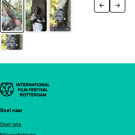
Belangrijke links
Snel naar
Over ons
Nieuwsbrieven