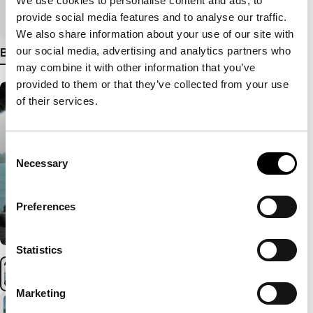
We use cookies to personalise content and ads, to
Medium/Formaat
35mm
provide social media features and to analyse our traffic.
We also share information about your use of our site with
our social media, advertising and analytics partners who
Bekijk meer details
may combine it with other information that you’ve
provided to them or that they’ve collected from your use
of their services.
Consent
Necessary
Selection
Preferences
Statistics
Marketing