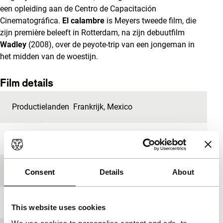
een opleiding aan de Centro de Capacitación
Cinematográfica.
El calambre
is Meyers tweede film, die
zijn première beleeft in Rotterdam, na zijn debuutfilm
Wadley
(2008), over de peyote-trip van een jongeman in
het midden van de woestijn.
Film details
Productielanden
Frankrijk
,
Mexico
Jaar
2009
Festivaleditie
IFFR 2010
Consent
Details
About
Lengte
92'
This website uses cookies