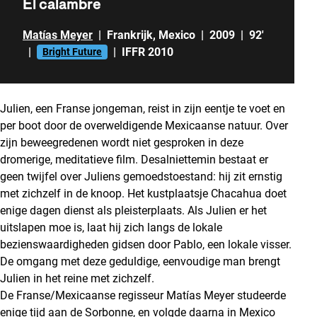
El calambre
Matías Meyer
|
Frankrijk
,
Mexico
|
2009
|
92'
|
|
IFFR 2010
Bright Future
Julien, een Franse jongeman, reist in zijn eentje te voet en
per boot door de overweldigende Mexicaanse natuur. Over
zijn beweegredenen wordt niet gesproken in deze
dromerige, meditatieve film. Desalniettemin bestaat er
geen twijfel over Juliens gemoedstoestand: hij zit ernstig
met zichzelf in de knoop. Het kustplaatsje Chacahua doet
enige dagen dienst als pleisterplaats. Als Julien er het
uitslapen moe is, laat hij zich langs de lokale
bezienswaardigheden gidsen door Pablo, een lokale visser.
De omgang met deze geduldige, eenvoudige man brengt
Julien in het reine met zichzelf.
De Franse/Mexicaanse regisseur Matías Meyer studeerde
enige tijd aan de Sorbonne, en volgde daarna in Mexico