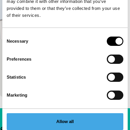
may combine it with other information that you’ve
provided to them or that they’ve collected from your use
of their services.
Consent
Necessary
Selection
Le troisième jour
Signals - Where Is Africa
Preferences
Afrikaanse pionier Edouard Sailly heeft een
opmerkelijk poëtische cinema gecreëerd. In deze
Statistics
mijlpaal beschouwt hij de geestestoestand van een
rouwende
Marketing
Allow all
Belangrijke links