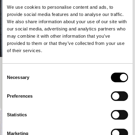
We use cookies to personalise content and ads, to
provide social media features and to analyse our traffic.
We also share information about your use of our site with
our social media, advertising and analytics partners who
may combine it with other information that you’ve
provided to them or that they’ve collected from your use
of their services.
Cue Rolls
Consent
Necessary
Signals: Size Matters
Selection
De meeste werken van Fisher hebben een direct
verband met de machinerie van de film. Hier
Preferences
analyseert hij de cue rolls.
Statistics
Marketing