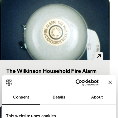
The Wilkinson Household Fire Alarm
Signals: Size Matters
Knipooghommage aan Marcel Duchamp die zich
duidelijk meer richt op conceptualisme dan op de
studiofilm. What you see is what you hear.
Consent
Details
About
This website uses cookies