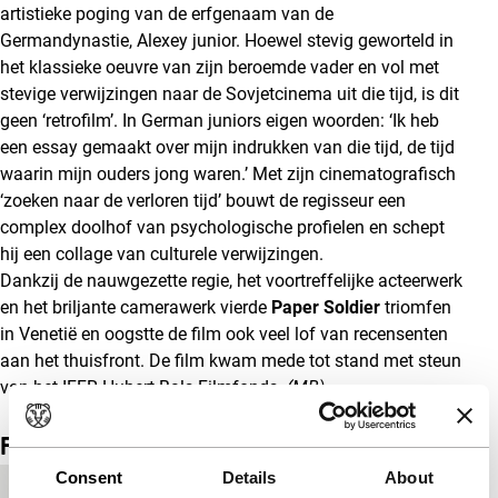
artistieke poging van de erfgenaam van de
Germandynastie, Alexey junior. Hoewel stevig geworteld in
het klassieke oeuvre van zijn beroemde vader en vol met
stevige verwijzingen naar de Sovjetcinema uit die tijd, is dit
geen ‘retrofilm’. In German juniors eigen woorden: ‘Ik heb
een essay gemaakt over mijn indrukken van die tijd, de tijd
waarin mijn ouders jong waren.’ Met zijn cinematografisch
‘zoeken naar de verloren tijd’ bouwt de regisseur een
complex doolhof van psychologische profielen en schept
hij een collage van culturele verwijzingen.
Dankzij de nauwgezette regie, het voortreffelijke acteerwerk
en het briljante camerawerk vierde
Paper Soldier
triomfen
in Venetië en oogstte de film ook veel lof van recensenten
aan het thuisfront. De film kwam mede tot stand met steun
van het IFFR Hubert Bals Filmfonds.
(MB)
Film details
Consent
Details
About