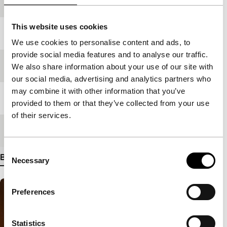
Productieland
Rusland
This website uses cookies
Jaar
2008
We use cookies to personalise content and ads, to
provide social media features and to analyse our traffic.
Festivaleditie
IFFR 2009
We also share information about your use of our site with
our social media, advertising and analytics partners who
may combine it with other information that you’ve
Lengte
120'
provided to them or that they’ve collected from your use
of their services.
Medium/Formaat
35mm
Consent
Bekijk meer details
Necessary
Selection
Preferences
Statistics