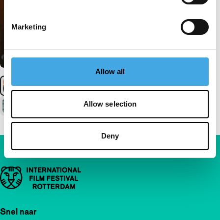
Marketing
Allow all
Allow selection
Deny
Belangrijke links
Snel naar