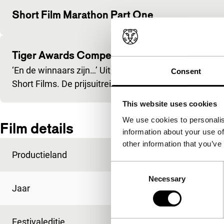
Short Film Marathon Part One
Tiger Awards Competition Short Films 5
‘En de winnaars zijn…’ Uit 27 genomineerden kiest een
Consent
Short Films. De prijsuitreiking vindt plaats op maand
This website uses cookies
We use cookies to personalis
Film details
information about your use of
other information that you’ve
Productieland
Thailand
Consent
Necessary
Selection
Jaar
2009
Festivaleditie
IFFR 2009