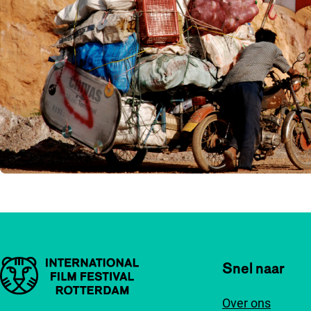
Belangrijke links
Snel naar
Over ons