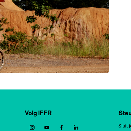
Volg IFFR
Steu
Sluit 