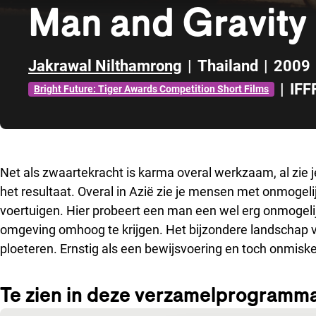
Man and Gravity
Jakrawal Nilthamrong
|
Thailand
|
2009
|
IFF
Bright Future: Tiger Awards Competition Short Films
Direct naar zijbalk
Net als zwaartekracht is karma overal werkzaam, al zie je
het resultaat. Overal in Azië zie je mensen met onmogelij
voertuigen. Hier probeert een man een wel erg onmogeli
omgeving omhoog te krijgen. Het bijzondere landschap ve
ploeteren. Ernstig als een bewijsvoering en toch onmisk
Te zien in deze verzamelprogramm