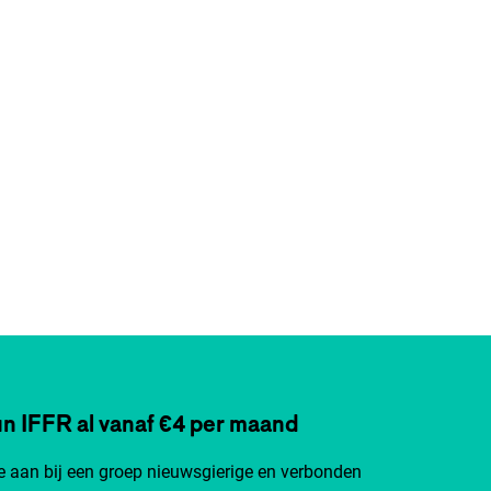
n IFFR al vanaf €4 per maand
je aan bij een groep nieuwsgierige en verbonden