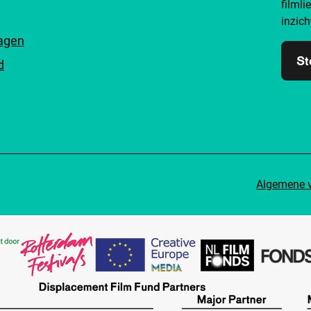
filmli
inzich
ragen
St
d
Algemene 