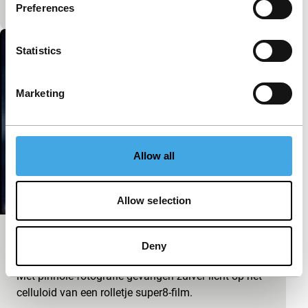
Makino Takashi en musicus Jim O’Rourke.
Preferences
Statistics
Marketing
Allow all
Allow selection
Pinhole Flames
Deny
Spectrum Shorts
Met pinhole-fotografie gevangen zuiver licht op het
celluloid van een rolletje super8-film.