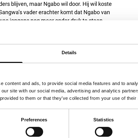
ers blijven, maar Ngabo wil door. Hij wil koste
r Sangwa’s vader erachter komt dat Ngabo van
wee jongens nog meer onder druk te staan.
orloofde zich slechts enkele stilistische
 maar sterker maken.
Liberation Day
is zonder
lk geval de meest verfijnde – over de genocide in
Details
e content and ads, to provide social media features and to analy
Staten
 our site with our social media, advertising and analytics partn
 provided to them or that they’ve collected from your use of their
Preferences
Statistics