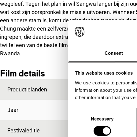
wegbleef. Tegen het plan in wil Sangwa langer bij zijn oud
wat kost zijn oorspronkelijke missie uitvoeren. Wannee
een andere stam is, komt de vriendschap tussen de de t
Chung maakte een zelfverzekerde, naturelle film. Hij vero
ingrepen, die daardoor extra opvallen en de film alleen
twijfel een van de beste films – zo niet de beste en in e
Rwanda.
Consent
Film details
This website uses cookies
We use cookies to personalis
Productielanden
Frankrijk
,
Verenigde 
information about your use of
other information that you’ve
Jaar
2007
Consent
Necessary
Selection
Festivaleditie
IFFR 2008