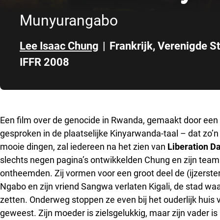
Munyurangabo
Lee Isaac Chung
|
Frankrijk
,
Verenigde S
IFFR 2008
Direct naar zijbalk
Een film over de genocide in Rwanda, gemaakt door een 
gesproken in de plaatselijke Kinyarwanda-taal – dat zo’n
mooie dingen, zal iedereen na het zien van
Liberation D
slechts negen pagina’s ontwikkelden Chung en zijn team 
ontheemden. Zij vormen voor een groot deel de (ijzerster
Ngabo en zijn vriend Sangwa verlaten Kigali, de stad waa
zetten. Onderweg stoppen ze even bij het ouderlijk huis v
geweest. Zijn moeder is zielsgelukkig, maar zijn vader is