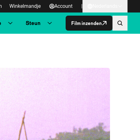
n
Winkelmandje
Account
|
Nederlands
e
Steun
Film inzenden