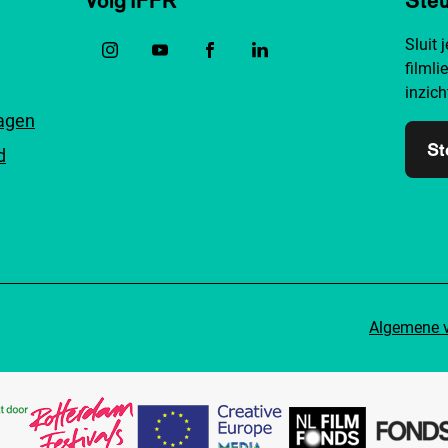
Sluit 
filmli
inzich
ragen
St
d
Algemene 