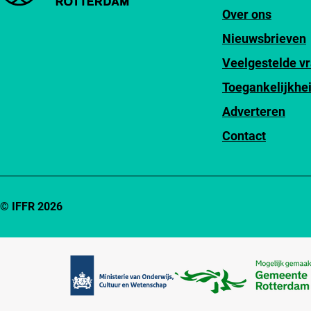
Over ons
Nieuwsbrieven
Veelgestelde v
Toegankelijkhe
Adverteren
Contact
© IFFR 2026
Partners