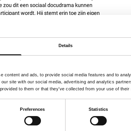
je zou dit een sociaal docudrama kunnen
icipant wordt. Hij stemt erin toe zijn eigen
elten zijn toegevoegd.
heeft gebouwd voor zijn familie. Hij neemt
hij soms maar tien euro per dag, en daarvan kun
 hij zijn geluk te beproeven in de seksindustrie.
Details
s en weduwes, maar al gauw breidt hij zijn
tijdje later bedenkt hij dat het nog lucratiever
 hij op zoek naar een geschikte partner.
e content and ads, to provide social media features and to analy
n zal zijn artistieke fascinatie zeker een
 our site with our social media, advertising and analytics partn
 provided to them or that they’ve collected from your use of their
Preferences
Statistics