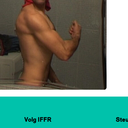
Volg IFFR
Steu