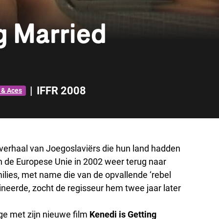
g Married
|
IFFR 2008
 & Aces
verhaal van Joegoslaviërs die hun land hadden
an de Europese Unie in 2002 weer terug naar
milies, met name die van de opvallende ‘rebel
eerde, zocht de regisseur hem twee jaar later
age met zijn nieuwe film
Kenedi is Getting