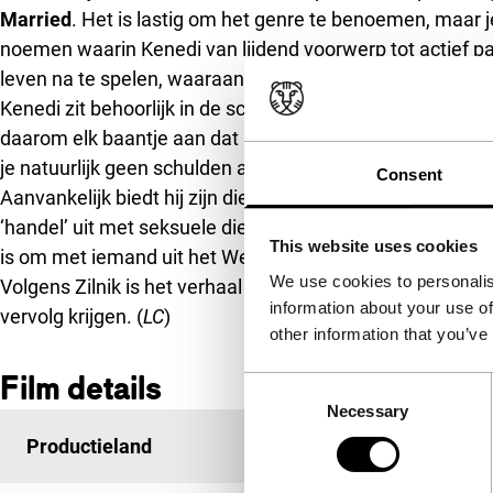
Married
. Het is lastig om het genre te benoemen, maar 
noemen waarin Kenedi van lijdend voorwerp tot actief part
leven na te spelen, waaraan een paar documentaire gede
Kenedi zit behoorlijk in de schulden, omdat hij een huis 
daarom elk baantje aan dat hij krijgen kan – al verdient 
je natuurlijk geen schulden afbetalen. Uiteindelijk besluit
Consent
Aanvankelijk biedt hij zijn diensten aan aan oudere dame
‘handel’ uit met seksuele diensten voor rijke mannen. Een 
This website uses cookies
is om met iemand uit het Westen te trouwen, en dus gaat
We use cookies to personalis
Volgens Zilnik is het verhaal hiermee nog niet ten einde e
information about your use of
vervolg krijgen. (
LC
)
other information that you’ve
Film details
Consent
Necessary
Selection
Productieland
Servië