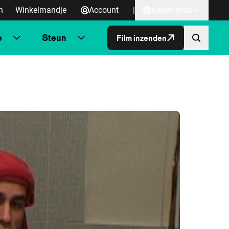
n
Winkelmandje
Account
|
Nederlands
e
Steun
Film inzenden