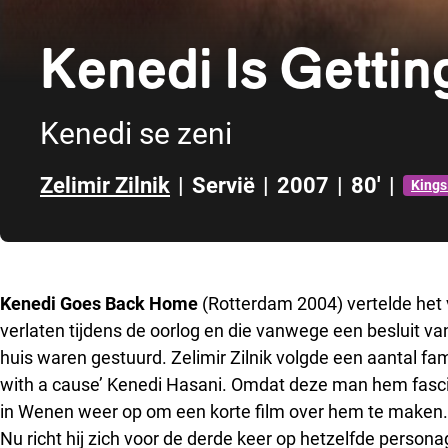
Kenedi Is Gettin
Kenedi se zeni
Zelimir Zilnik
|
Servië
|
2007
|
80'
|
Kings
Direct naar zijbalk
Kenedi Goes Back Home
(Rotterdam 2004) vertelde het 
verlaten tijdens de oorlog en die vanwege een besluit v
huis waren gestuurd. Zelimir Zilnik volgde een aantal fa
with a cause’ Kenedi Hasani. Omdat deze man hem fascin
in Wenen weer op om een korte film over hem te maken.
Nu richt hij zich voor de derde keer op hetzelfde person