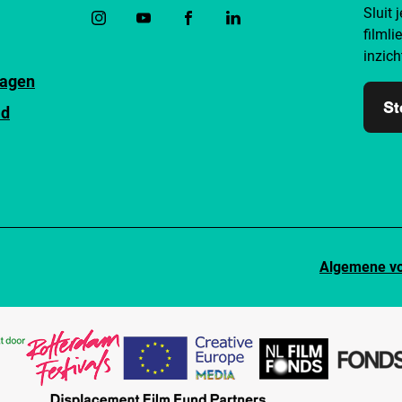
Sluit 
filmli
inzich
ragen
St
id
Algemene v