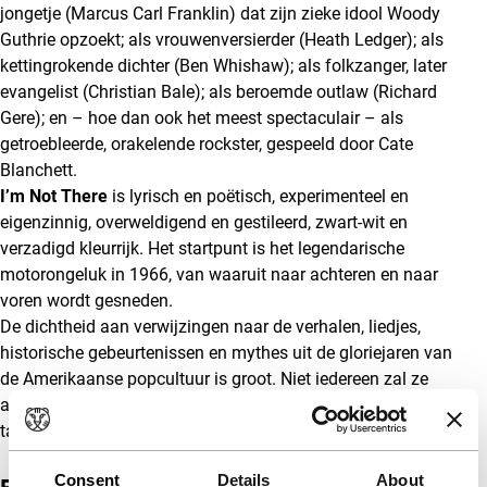
jongetje (Marcus Carl Franklin) dat zijn zieke idool Woody
Guthrie opzoekt; als vrouwenversierder (Heath Ledger); als
kettingrokende dichter (Ben Whishaw); als folkzanger, later
evangelist (Christian Bale); als beroemde outlaw (Richard
Gere); en – hoe dan ook het meest spectaculair – als
getroebleerde, orakelende rockster, gespeeld door Cate
Blanchett.
I’m Not There
is lyrisch en poëtisch, experimenteel en
eigenzinnig, overweldigend en gestileerd, zwart-wit en
verzadigd kleurrijk. Het startpunt is het legendarische
motorongeluk in 1966, van waaruit naar achteren en naar
voren wordt gesneden.
De dichtheid aan verwijzingen naar de verhalen, liedjes,
historische gebeurtenissen en mythes uit de gloriejaren van
de Amerikaanse popcultuur is groot. Niet iedereen zal ze
allemaal direct herkennen. Dit is dan ook een film die zich
talloze malen laat bewonderen. Een monument.
(GT)
Consent
Details
About