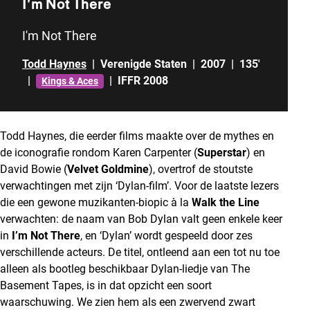
I’m Not There
I'm Not There
Todd Haynes
|
Verenigde Staten
|
2007
|
135'
|
|
IFFR 2008
Kings & Aces
Todd Haynes, die eerder films maakte over de mythes en
de iconografie rondom Karen Carpenter (
Superstar
) en
David Bowie (
Velvet Goldmine
), overtrof de stoutste
verwachtingen met zijn ‘Dylan-film’. Voor de laatste lezers
die een gewone muzikanten-biopic à la
Walk the Line
verwachten: de naam van Bob Dylan valt geen enkele keer
in
I’m Not There
, en ‘Dylan’ wordt gespeeld door zes
verschillende acteurs. De titel, ontleend aan een tot nu toe
alleen als bootleg beschikbaar Dylan-liedje van The
Basement Tapes, is in dat opzicht een soort
waarschuwing. We zien hem als een zwervend zwart