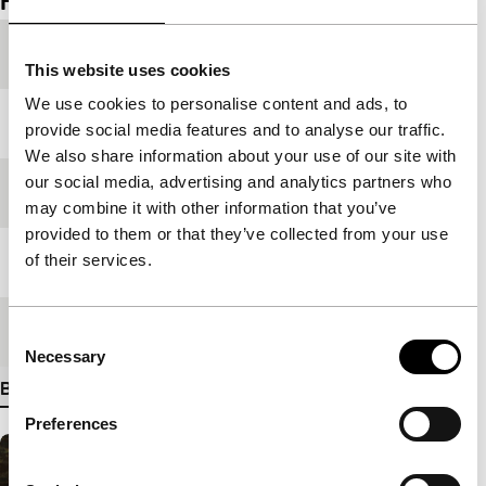
Film details
Productieland
Verenigde Staten
This website uses cookies
We use cookies to personalise content and ads, to
Jaar
2007
provide social media features and to analyse our traffic.
We also share information about your use of our site with
our social media, advertising and analytics partners who
Festivaleditie
IFFR 2008
may combine it with other information that you’ve
provided to them or that they’ve collected from your use
of their services.
Lengte
135'
Medium/Formaat
35mm
Consent
Necessary
Selection
Bekijk meer details
Preferences