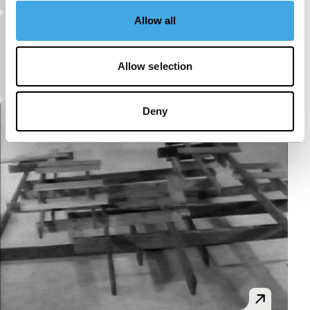
Allow all
Zwarte Manen
Short: As Long As It Takes
Allow selection
Een miniatuur.
Deny