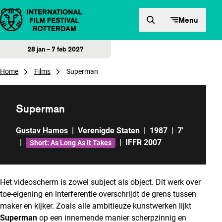
Direct naar inhoud
Menu
28 jan – 7 feb 2027
Home
Films
Superman
Superman
Gustav Hamos
|
Verenigde Staten
|
1987
|
7'
|
|
IFFR 2007
Short: As Long As It Takes
Het videoscherm is zowel subject als object. Dit werk over
toe-eigening en interferentie overschrijdt de grens tussen
maker en kijker. Zoals alle ambitieuze kunstwerken lijkt
Superman
op een innemende manier scherpzinnig en