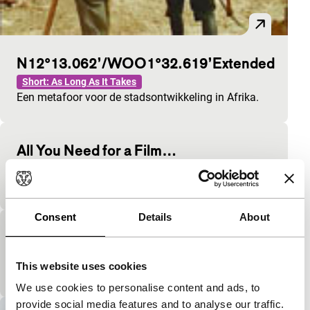
N12°13.062’/WOO1°32.619’Extended
Short: As Long As It Takes
Een metafoor voor de stadsontwikkeling in Afrika.
All You Need for a Film…
Short: As Long As It Takes
Een statement.
Consent
Details
About
Her Mona
Short: As Long As It Takes
This website uses cookies
Een liedjeswedstrijd.
We use cookies to personalise content and ads, to
provide social media features and to analyse our traffic.