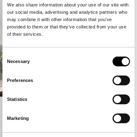
We also share information about your use of our site with
our social media, advertising and analytics partners who
may combine it with other information that you’ve
provided to them or that they’ve collected from your use
of their services.
Consent
Necessary
Selection
Preferences
Statistics
Sunrise 5 AM
Short: As Long As It Takes
Marketing
Een prachtig vroeg werk van een ster van de
Zweedse videokunst.