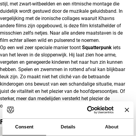
stijl, met zwart-witbeelden en een ritmische montage die
duidelijk wordt gestuwd door de muzikale geluidsband. In
vergelijking met de ironische collages waaruit Khavns
andere films zijn opgebouwd, is deze film kristalhelder of
misschien zelfs netjes. Naar alle andere maatstaven is de
film echter alleen wild en pulserend te noemen.
Op een wel zeer speciale manier toont
Squatterpunk
iets
van het leven in de sloppenwijk. Hij laat zien hoe arme,
vergeten en genegeerde kinderen het naar hun zin kunnen
hebben. Spelen en zwemmen in rottend afval kan blijkbaar
leuk zijn. Zo maakt niet het cliché van de betraande
kinderogen ons bewust van een schandalige situatie, maar
juist de vitaliteit en het plezier van de hoofdpersoontjes. Of
sterker, meer dan medelijden versterkt het plezier de
onvermijdelijke boodschap: geen toekomst.
(GjZ)
Film details
Consent
Details
About