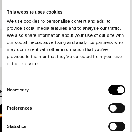
Productieland
Filippijnen
This website uses cookies
Jaar
2007
We use cookies to personalise content and ads, to
provide social media features and to analyse our traffic.
We also share information about your use of our site with
Festivaleditie
IFFR 2007
our social media, advertising and analytics partners who
may combine it with other information that you’ve
provided to them or that they’ve collected from your use
Lengte
79'
of their services.
Medium/Formaat
DV cam NTSC
Consent
Necessary
Selection
Bekijk meer details
Preferences
Statistics