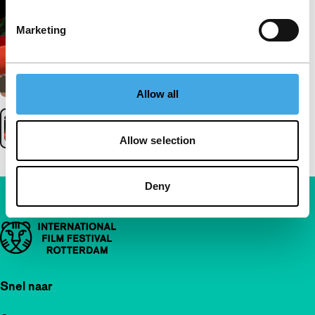
Marketing
Allow all
Allow selection
Deny
Belangrijke links
Snel naar