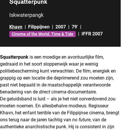
Squatterpunk
Iskwaterpangk
Khavn
|
Filippijnen
|
2007
|
79'
|
|
IFFR 2007
Cinema of the World: Time & Tide
Squatterpunk
is een moedige en avontuurlijke film,
gedraaid in het soort sloppenwijk waar je weinig
politiebescherming kunt verwachten. De film, energiek en
grappig op een locatie die deprimerend zou moeten zijn,
past niet bepaald in de maatschappelijk verantwoorde
benadering van de
direct cinema
-documentaire.
De geluidsband is luid – als je het niet oorverdovend zou
moeten noemen. En allesbehalve modieus. Regisseur
Khavn, het enfant terrible van de Filippijnse cinema, brengt
ons terug naar de jaren tachtig van
no future
, van de
authentieke anarchistische punk. Hij is consistent in zijn