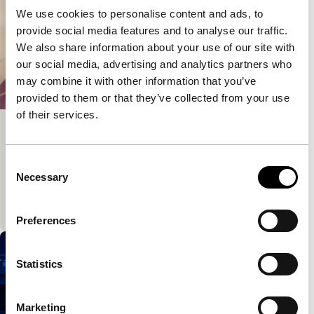
We use cookies to personalise content and ads, to
provide social media features and to analyse our traffic.
We also share information about your use of our site with
our social media, advertising and analytics partners who
may combine it with other information that you’ve
provided to them or that they’ve collected from your use
of their services.
Los Angeles 2004
Sarah Morris - Artist in Focus
Consent
Portret van Los Angeles, de stad die belangrijke
Necessary
Selection
beelden genereert, opgenomen in de dagen voor en
tijdens de Oscaruitreiking.
Preferences
Statistics
Marketing