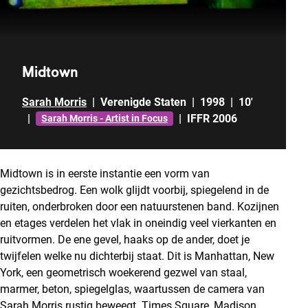
Midtown
Sarah Morris
|
Verenigde Staten
|
1998
|
10'
|
|
IFFR 2006
Sarah Morris - Artist in Focus
Midtown is in eerste instantie een vorm van
gezichtsbedrog. Een wolk glijdt voorbij, spiegelend in de
ruiten, onderbroken door een natuurstenen band. Kozijnen
en etages verdelen het vlak in oneindig veel vierkanten en
ruitvormen. De ene gevel, haaks op de ander, doet je
twijfelen welke nu dichterbij staat. Dit is Manhattan, New
York, een geometrisch woekerend gezwel van staal,
marmer, beton, spiegelglas, waartussen de camera van
Sarah Morris rustig beweegt. Times Square, Madison