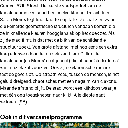
Garden, 57th Street. Het eerste stadsportret van de
kunstenaar is een soort beginselverklaring. De schilder
Sarah Morris legt haar kaarten op tafel. Ze laat zien waar
die keiharde geometrische structuren vandaan komen die
ze in knallende kleuren hoogglanslak op het doek zet. Als
zij de stad filmt, is dat met de blik van de schilder die
structuur zoekt. Van grote afstand, met nog eens een extra
laag ertussen door de muziek van Liam Gillick, de
kunstenaar (en Morris’ echtgenoot) die al haar ‘stedenfilms’
van muziek zal voorzien. Ook zijn elektronische muziek
tast de gevels af. Op straatniveau, tussen de mensen, is het
geluid dreigend, chaotischer, met een nagalm van claxons.
Maar de afstand blijft. De stad wordt een kijkdoos waar je
met één oog toegeknepen naar kijkt. Alle diepte gaat
verloren. (SB)
Ook in dit verzamelprogramma