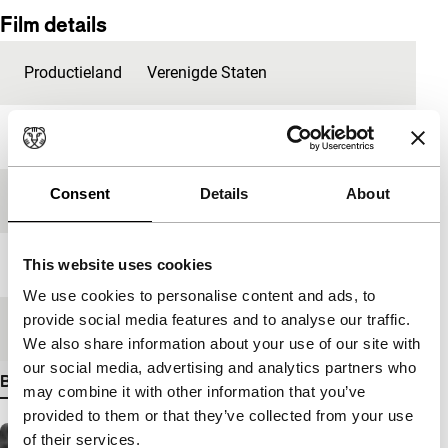
Film details
Productieland
Verenigde Staten
Jaar
2006
Consent
Details
About
Festivaleditie
IFFR 2006
Lengte
18'
This website uses cookies
We use cookies to personalise content and ads, to
provide social media features and to analyse our traffic.
Medium/Formaat
DV cam NTSC
We also share information about your use of our site with
our social media, advertising and analytics partners who
Bekijk meer details
may combine it with other information that you’ve
provided to them or that they’ve collected from your use
of their services.