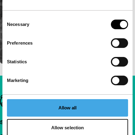
Consent
Necessary
Selection
Preferences
Statistics
Marketing
Belangrijke links
Allow all
Snel naar
Allow selection