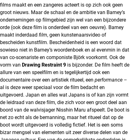
films maakt en een zangeres acteert is op zich ook geen
groot nieuws. Maar de schaal en de ambitie van Barney’s
ondernemingen op filmgebied zijn wel van een bijzondere
orde (ook deze film is onderdeel van een oeuvre). Barney
maakt inderdaad
film
, geen kunstenaarsvideo of
bescheiden kunstfilm. Bescheidenheid is een woord dat
sowieso niet in Barney’s woordenboek en al evenmin in dat
van co-scenariste en componiste Björk voorkomt. Ook de
vorm van
Drawing Restraint 9
is bijzonder. De film heeft de
allure van een speelfilm en is tegelijkertijd ook een
documentaire over een artistiek ritueel, een
performance
–
al is deze weer speciaal voor de film bedacht en
uitgevoerd. Japan en alles wat Japans is of kan zijn vormt
de leidraad van deze film, die zich voor een groot deel aan
boord van de walvisjager Nisshin Maru afspeelt. De boot is
net zo echt als de bemanning, maar het ritueel dat op de
boot wordt uitgevoerd is volledig fictief. Het is een soms
bizar mengsel van elementen uit zeer diverse delen van de
Japanse cultuur. Een van de opmerkelijkste onderdelen is