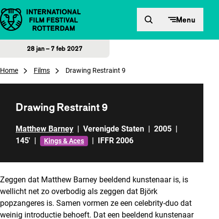
Direct naar inhoud
Menu
28 jan – 7 feb 2027
Home
Films
Drawing Restraint 9
Drawing Restraint 9
Matthew Barney
|
Verenigde Staten
|
2005
|
145'
|
|
IFFR 2006
Kings & Aces
Zeggen dat Matthew Barney beeldend kunstenaar is, is
wellicht net zo overbodig als zeggen dat Björk
popzangeres is. Samen vormen ze een celebrity-duo dat
weinig introductie behoeft. Dat een beeldend kunstenaar