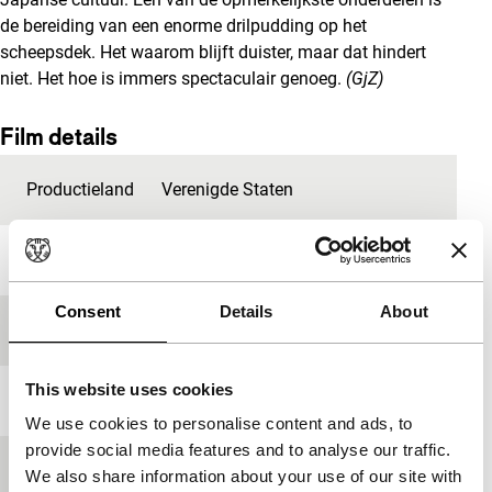
de bereiding van een enorme drilpudding op het
scheepsdek. Het waarom blijft duister, maar dat hindert
niet. Het hoe is immers spectaculair genoeg.
(GjZ)
Film details
Productieland
Verenigde Staten
Jaar
2005
Consent
Details
About
Festivaleditie
IFFR 2006
This website uses cookies
Lengte
145'
We use cookies to personalise content and ads, to
provide social media features and to analyse our traffic.
Medium/Formaat
35mm
We also share information about your use of our site with