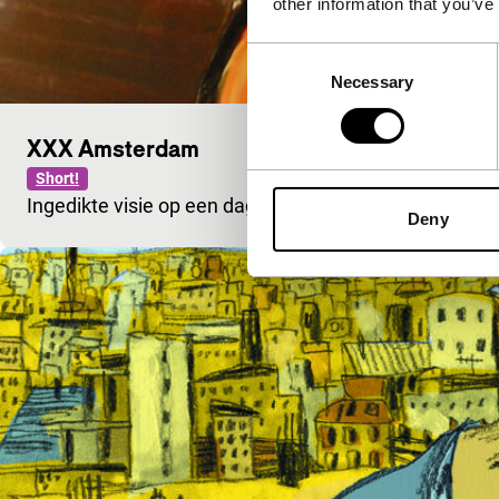
other information that you’ve
Consent
Necessary
Selection
XXX Amsterdam
Short!
Ingedikte visie op een dag in het leven van Amsterda
Deny