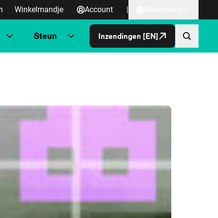
n
Winkelmandje
Account
|
Nederlands
Steun
Inzendingen [EN]