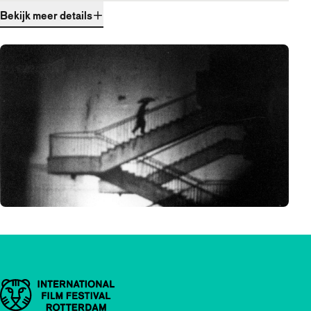
Bekijk meer details
Belangrijke links