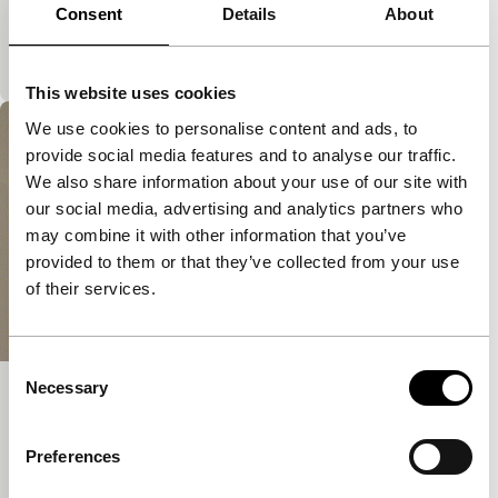
Cinema Regained
Consent
Details
About
Bijzondere integrale versie van Wagners ‘Ring des
Nibelungen’ in gecondenseerde vorm.
This website uses cookies
We use cookies to personalise content and ads, to
provide social media features and to analyse our traffic.
We also share information about your use of our site with
our social media, advertising and analytics partners who
may combine it with other information that you’ve
provided to them or that they’ve collected from your use
of their services.
Consent
Necessary
Selection
Nicola’s First Orgasm
Cinema Regained
Preferences
We kunnen onze blik niet afhouden van een wezen
dat noch voor haarzelf noch voor een ander een