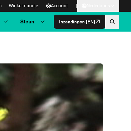
n
Winkelmandje
Account
|
Nederlands
Steun
Inzendingen [EN]