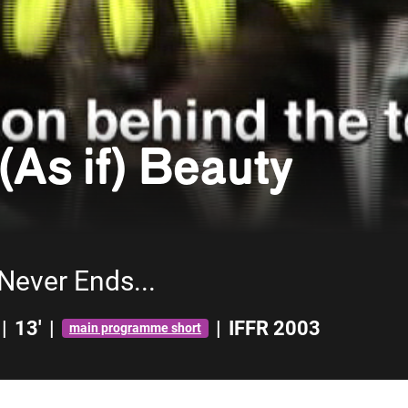
 (As if) Beauty
 Never Ends...
|
13'
|
|
IFFR 2003
main programme short