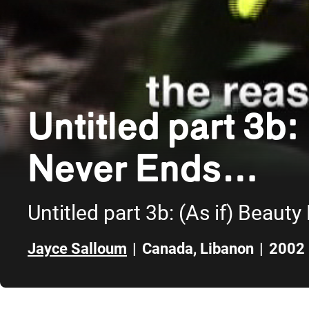
Untitled part 3b:
Never Ends…
Untitled part 3b: (As if) Beauty
Jayce Salloum
|
Canada
,
Libanon
|
2002
Direct naar zijbalk