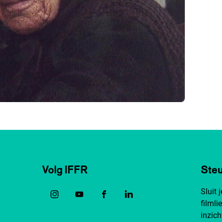
Volg IFFR
Steu
Sluit 
filmli
inzich