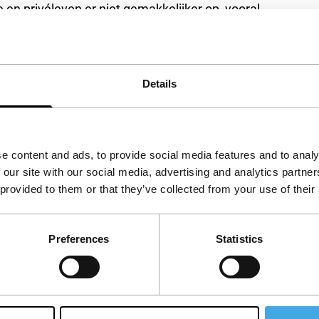
e en privéleven er niet gemakkelijker op, vooral
enkomst met Bernard Henri Levy in Parijs
 van de duivel, kan hij zijn verhaal eindelijk
e manier, maar is ddarbij ook komisch en vol
Details
ek gebaar, maar het is ook het werk van een groot
e content and ads, to provide social media features and to analy
 our site with our social media, advertising and analytics partn
Montenegro
 provided to them or that they’ve collected from your use of their
Preferences
Statistics