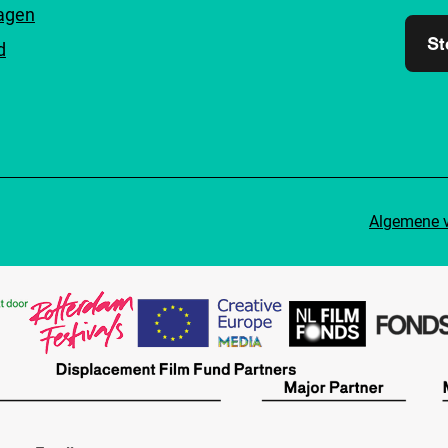
ragen
St
d
Algemene 