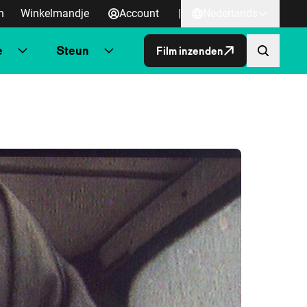
n
Winkelmandje
Account
|
Nederlands
e
Steun
Film inzenden