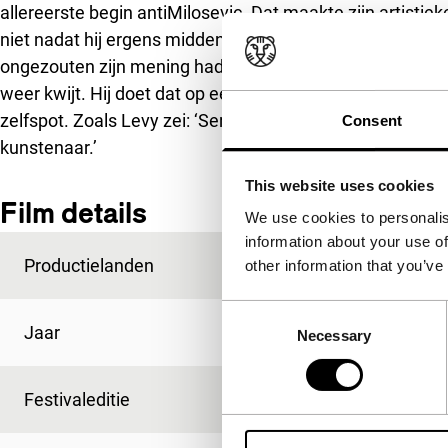
allereerste begin antiMilosevic. Dat maakte zijn artistiek
niet nadat hij ergens midden jaren negentig op een bije
ongezouten zijn mening had gegeven. Nu het land bevrijd is
weer kwijt. Hij doet dat op een persoonlijke, kunstzinnig
zelfspot. Zoals Levy zei: ‘Serbia, Year Zero is een politi
Consent
kunstenaar.’
This website uses cookies
Film details
We use cookies to personalis
information about your use of
Productielanden
Frankrijk
,
Servië en 
other information that you’ve
Consent
Jaar
2001
Necessary
Selection
Festivaleditie
IFFR 2002