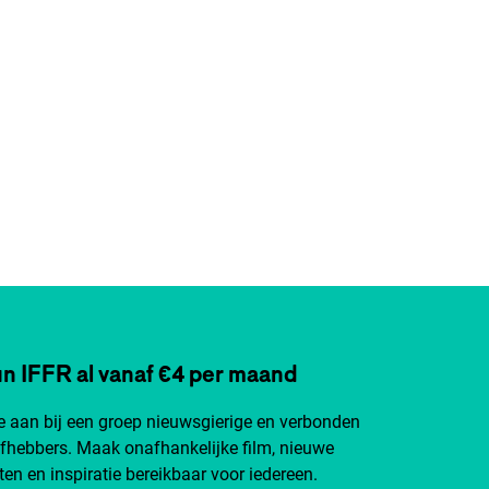
n IFFR al vanaf €4 per maand
je aan bij een groep nieuwsgierige en verbonden
efhebbers. Maak onafhankelijke film, nieuwe
ten en inspiratie bereikbaar voor iedereen.