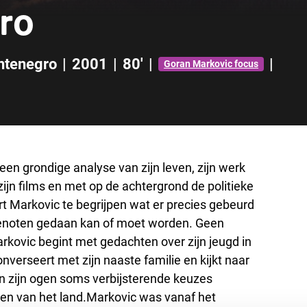
ro
ntenegro
|
2001
|
80'
|
|
Goran Markovic focus
n grondige analyse van zijn leven, zijn werk
zijn films en met op de achtergrond de politieke
ert Markovic te begrijpen wat er precies gebeurd
ndgenoten gedaan kan of moet worden. Geen
rkovic begint met gedachten over zijn jeugd in
converseert met zijn naaste familie en kijkt naar
in zijn ogen soms verbijsterende keuzes
den van het land.Markovic was vanaf het