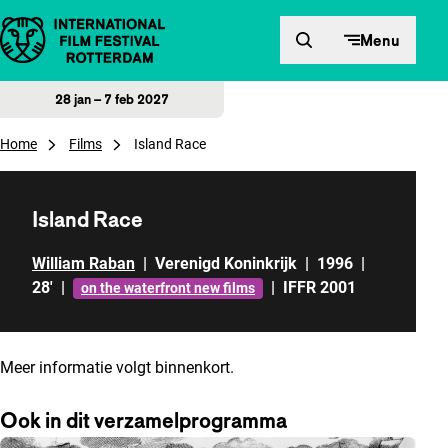
Direct naar inhoud
Menu
28 jan – 7 feb 2027
Home
Films
Island Race
Island Race
William Raban
|
Verenigd Koninkrijk
|
1996
|
28'
|
|
IFFR 2001
on the waterfront new films
Meer informatie volgt binnenkort.
Ook in dit verzamelprogramma