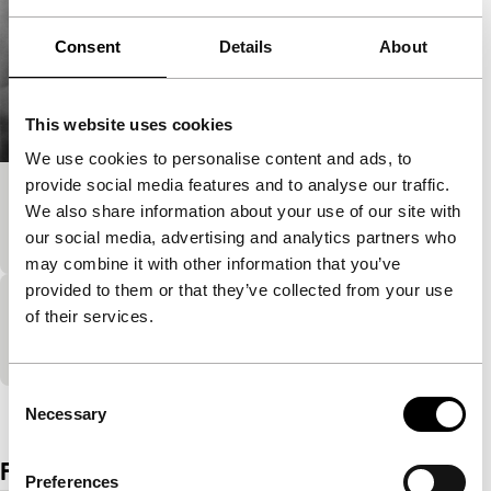
Consent
Details
About
This website uses cookies
We use cookies to personalise content and ads, to
provide social media features and to analyse our traffic.
Sundial
We also share information about your use of our site with
on the waterfront new films
our social media, advertising and analytics partners who
may combine it with other information that you’ve
provided to them or that they’ve collected from your use
A13
of their services.
on the waterfront new films
Consent
Bekijk het hele programma
Necessary
Selection
Film details
Preferences