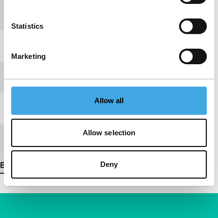
Productieland
Verenigd Koninkrijk
Statistics
Jaar
1996
Marketing
Festivaleditie
IFFR 2001
Allow all
Lengte
28'
Allow selection
Medium/Formaat
Betacam SP PAL
Deny
Bekijk meer details