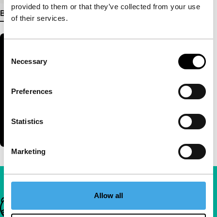
provided to them or that they’ve collected from your use
Bekijk meer details
of their services.
Consent
Necessary
Selection
Preferences
Statistics
Marketing
Allow all
Belangrijke links