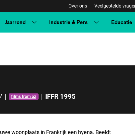
Over ons
Veelgestelde vrage
Jaarrond
Industrie & Pers
Educatie
'
|
|
IFFR 1995
films from oz
ieuwe woonplaats in Frankrijk een hyena. Beeldt