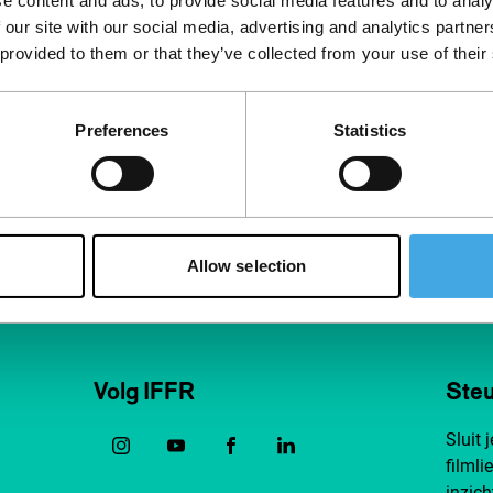
e content and ads, to provide social media features and to analy
 our site with our social media, advertising and analytics partn
 provided to them or that they’ve collected from your use of their
Preferences
Statistics
Allow selection
Volg IFFR
Steu
Sluit 
filmli
inzich