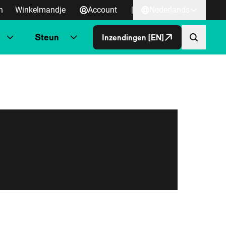
n
Winkelmandje
Account
|
Nederlands
Steun
Inzendingen [EN]
Direct naa