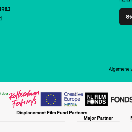
ragen
St
d
Algemene 