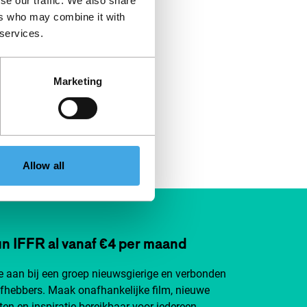
se our traffic. We also share
ers who may combine it with
 services.
Marketing
Allow all
n IFFR al vanaf €4 per maand
je aan bij een groep nieuwsgierige en verbonden
efhebbers. Maak onafhankelijke film, nieuwe
ten en inspiratie bereikbaar voor iedereen.