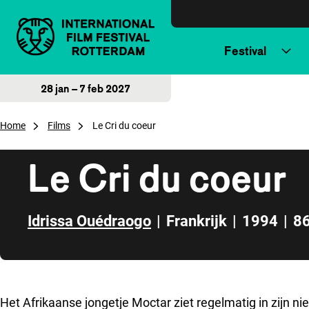
Direct naar inhoud
Festival
28 jan – 7 feb 2027
Home
Films
Le Cri du coeur
Le Cri du coeur
Idrissa Ouédraogo
|
Frankrijk
|
1994
|
86
Direct naar zijbalk
Het Afrikaanse jongetje Moctar ziet regelmatig in zijn n