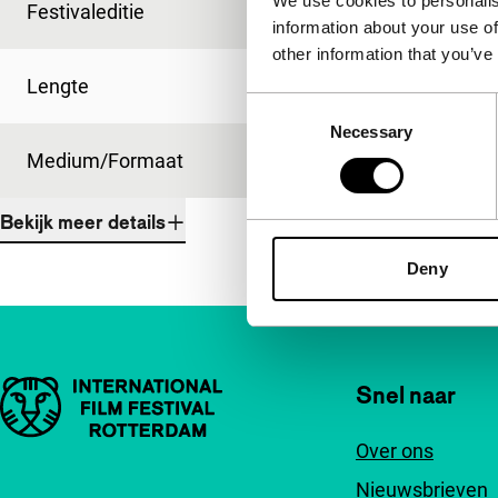
We use cookies to personalis
Festivaleditie
IFFR 1995
information about your use of
other information that you’ve
Lengte
86'
Consent
Necessary
Selection
Medium/Formaat
35mm
Bekijk meer details
Deny
Belangrijke links
Snel naar
Over ons
Nieuwsbrieven