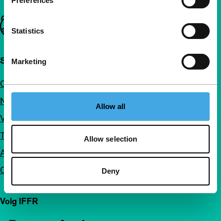
Preferences
Belangrijke links
Statistics
Snel naar
Marketing
Over ons
Nieuwsbrieven
Allow all
Veelgestelde vragen
Toegankelijkheid
Allow selection
Adverteren
Contact
Deny
Volg IFFR