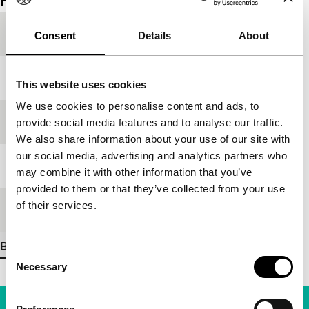
Film details
Productieland
India
Consent
Details
About
Jaar
1991
This website uses cookies
We use cookies to personalise content and ads, to
Festivaleditie
IFFR 1992
provide social media features and to analyse our traffic.
We also share information about your use of our site with
our social media, advertising and analytics partners who
Lengte
11'
may combine it with other information that you’ve
provided to them or that they’ve collected from your use
of their services.
Medium/Formaat
umatic-hiband
Bekijk meer details
Consent
Necessary
Selection