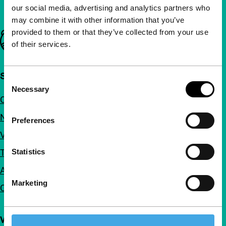
our social media, advertising and analytics partners who
may combine it with other information that you’ve
provided to them or that they’ve collected from your use
Belangrijke links
of their services.
Snel naar
Consent
Necessary
Selection
Over ons
Nieuwsbrieven
Preferences
Veelgestelde vragen
Toegankelijkheid
Statistics
Adverteren
Marketing
Contact
Volg IFFR