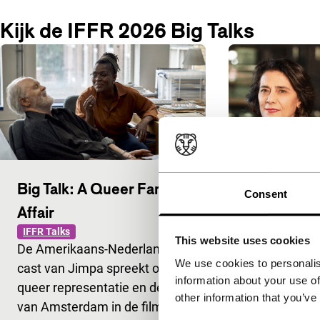
Kijk de IFFR 2026 Big Talks
Big Talk: A Queer Family
Big Talk: V
Consent
Affair
Hiam Abba
IFFR Talks
IFFR Talks
This website uses cookies
De Amerikaans-Nederlandse
Palestijns a
We use cookies to personalis
cast van Jimpa spreekt over
Abbass en It
information about your use of
queer representatie en de rol
Valeria Golin
other information that you’ve
van Amsterdam in de film.
over hun inte