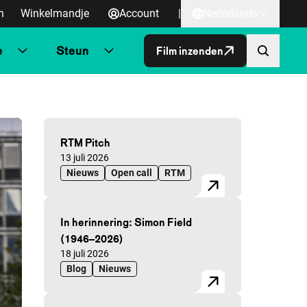
n
Winkelmandje
Account
|
Nederlands
e
Steun
Film inzenden
Uitgelichte artikelen
RTM Pitch
Gepubliceerd op:
13 juli 2026
Nieuws
Open call
RTM
In herinnering: Simon Field
(1946–2026)
Gepubliceerd op:
18 juli 2026
Blog
Nieuws