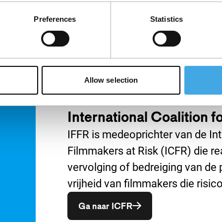
zowel intieme als historische
Preferences
Statistics
herinneringen.
Allow selection
International Coalition 
IFFR is medeoprichter van de Int
Filmmakers at Risk (ICFR) die r
vervolging of bedreiging van de p
vrijheid van filmmakers die risi
Opent in een nieuw ve
Ga naar ICFR