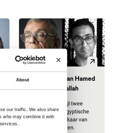
Big Talk: Marwan Hamed
About
& Yousry Nasrallah
IFFR Talks
Luister mee terwijl twee
se our traffic. We also share
legendes uit de Egyptische
ers who may combine it with
filmwereld met elkaar van
 services.
gedachten wisselen.