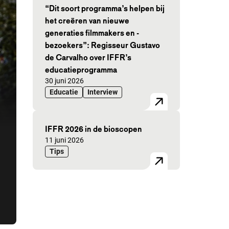
“Dit soort programma’s helpen bij
het creëren van nieuwe
generaties filmmakers en -
bezoekers”: Regisseur Gustavo
de Carvalho over IFFR’s
educatieprogramma
Gepubliceerd op:
30 juni 2026
Educatie
Interview
IFFR 2026 in de bioscopen
Gepubliceerd op:
11 juni 2026
Tips