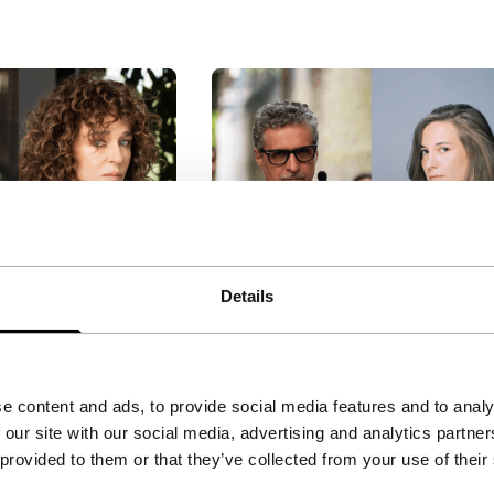
aleria Golino &
Big Talk: Kleber
Details
ss
Mendonça Filho & Carla
Simón
cteur Hiam
IFFR Talks
e content and ads, to provide social media features and to analy
aliaans acteur
Kleber Mendonça Filho en
 our site with our social media, advertising and analytics partn
o gaan in gesprek
Carla Simón bespreken hoe
 provided to them or that they’ve collected from your use of their
rnationale
cinema vorm kan geven aan