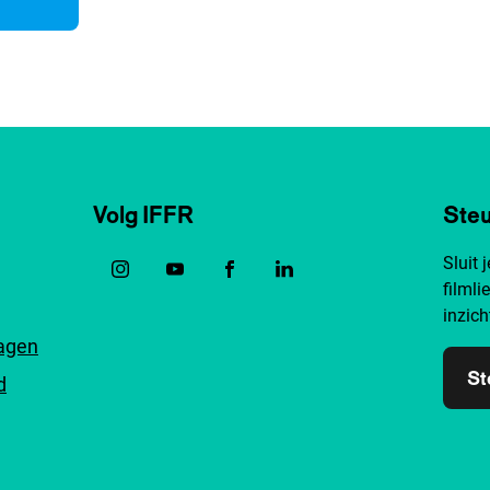
Volg IFFR
Steu
Sluit 
filmli
inzich
ragen
St
d