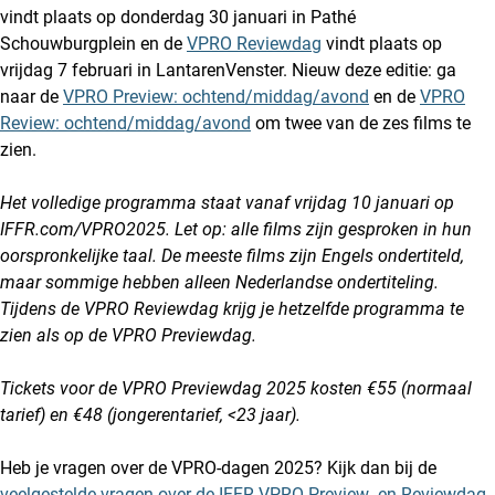
vindt plaats op donderdag 30 januari in Pathé
Schouwburgplein en de
VPRO Reviewdag
vindt plaats op
vrijdag 7 februari in LantarenVenster. Nieuw deze editie: ga
naar de
VPRO Preview: ochtend/middag/avond
en de
VPRO
Review: ochtend/middag/avond
om twee van de zes films te
zien.
Het volledige programma staat vanaf vrijdag 10 januari op
IFFR.com/VPRO2025. Let op: alle films zijn gesproken in hun
oorspronkelijke taal. De meeste films zijn Engels ondertiteld,
maar sommige hebben alleen Nederlandse ondertiteling.
Tijdens de VPRO Reviewdag krijg je hetzelfde programma te
zien als op de VPRO Previewdag.
Tickets voor de VPRO Previewdag 2025 kosten €55 (normaal
tarief) en €48 (jongerentarief, <23 jaar).
Heb je vragen over de VPRO-dagen 2025? Kijk dan bij de
veelgestelde vragen over de IFFR VPRO Preview- en Reviewdag
.