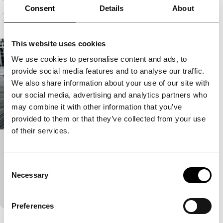
Consent
Details
About
Een lijst met artikelen
This website uses cookies
We use cookies to personalise content and ads, to
provide social media features and to analyse our traffic.
We also share information about your use of our site with
our social media, advertising and analytics partners who
may combine it with other information that you’ve
provided to them or that they’ve collected from your use
of their services.
In herinnering: Simon Field (1946–
2026)
Consent
Necessary
Selection
Gepubliceerd op:
18 juli 2026
Blog
Nieuws
Preferences