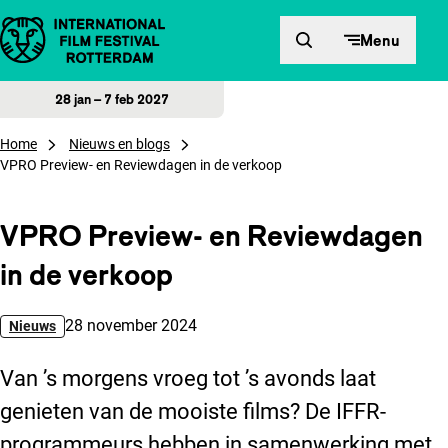
Direct naar inhoud
Menu
28 jan – 7 feb 2027
Home
Nieuws en blogs
VPRO Preview- en Reviewdagen in de verkoop
VPRO Preview- en Reviewdagen
in de verkoop
Gepubliceerd op:
28 november 2024
Nieuws
Van ’s morgens vroeg tot ’s avonds laat
genieten van de mooiste films? De IFFR-
programmeurs hebben in samenwerking met