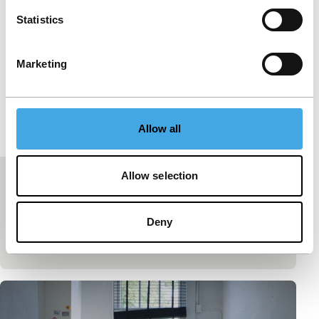
Statistics
Marketing
Allow all
Allow selection
In herinnering: Yervan Gianikian
(1942–2026)
Deny
Gepubliceerd op:
13 juli 2026
Niet gecategoriseerd