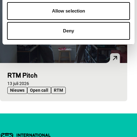
Allow selection
Deny
RTM Pitch
Gepubliceerd op:
13 juli 2026
Nieuws
Open call
RTM
Belangrijke links