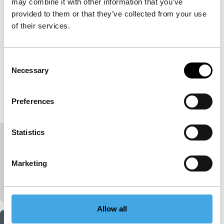
may combine it with other information that you’ve
provided to them or that they’ve collected from your use
of their services.
Consent
Necessary
Selection
Preferences
Statistics
In herinnering: Yervan Gianikian
(1942–2026)
Marketing
Gepubliceerd op:
13 juli 2026
Niet gecategoriseerd
Allow all