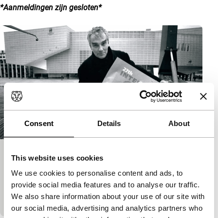
*Aanmeldingen zijn gesloten*
Een lijst met artikelen
Consent
Details
About
In herinnering: Simon Field (1946–
This website uses cookies
2026)
We use cookies to personalise content and ads, to
provide social media features and to analyse our traffic.
Gepubliceerd op:
18 juli 2026
We also share information about your use of our site with
Blog
Nieuws
our social media, advertising and analytics partners who