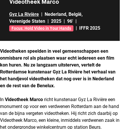
Videotheek Marco
Gyz La Rivière
|
Nederland
,
België
,
Verenigde Staten
|
2025
|
96'
|
|
IFFR 2025
Focus: Hold Video in Your Hands
Videotheken speelden in veel gemeenschappen een
onmisbare rol als plaatsen waar echt iedereen een film
kon huren. Nu ze langzaam uitsterven, vertelt de
Rotterdamse kunstenaar Gyz La Rivière het verhaal van
het handjevol videotheken dat nog over is in Nederland
en de rest van de Benelux.
In
Videotheek Marco
richt kunstenaar Gyz La Rivière een
monument op voor een verdwenen Rotterdam aan de hand
van de bijna vergeten videotheken. Hij richt zich daarbij op
Videotheek Marco, een kleine, inmiddels verdwenen zaak in
het ondergrondse winkelcentrum op station Beurs.