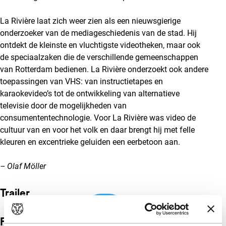
La Rivière laat zich weer zien als een nieuwsgierige
onderzoeker van de mediageschiedenis van de stad. Hij
ontdekt de kleinste en vluchtigste videotheken, maar ook
de speciaalzaken die de verschillende gemeenschappen
van Rotterdam bedienen. La Rivière onderzoekt ook andere
toepassingen van VHS: van instructietapes en
karaokevideo’s tot de ontwikkeling van alternatieve
televisie door de mogelijkheden van
consumententechnologie. Voor La Rivière was video de
cultuur van en voor het volk en daar brengt hij met felle
kleuren en excentrieke geluiden een eerbetoon aan.
– Olaf Möller
Trailer
Ingesloten inhoud van Vimeo overslaan
Film details
Ingesloten inhoud van Vimeo overgeslagen.