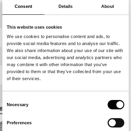
Consent
Details
About
Productielanden
Nederland
,
België
,
Verenigde
Staten
,
Canada
This website uses cookies
We use cookies to personalise content and ads, to
Jaar
2025
provide social media features and to analyse our traffic.
We also share information about your use of our site with
Festivaleditie
IFFR 2025
our social media, advertising and analytics partners who
may combine it with other information that you’ve
provided to them or that they’ve collected from your use
Lengte
96'
of their services.
Medium/Formaat
DCP
Consent
Necessary
Selection
Bekijk meer details
Preferences