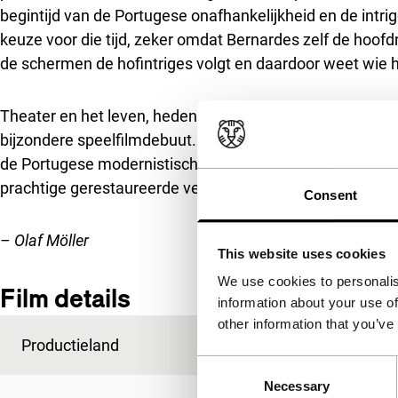
begintijd van de Portugese onafhankelijkheid en de intrig
keuze voor die tijd, zeker omdat Bernardes zelf de hoofd
de schermen de hofintriges volgt en daardoor weet wie hi
Theater en het leven, heden en verleden, film en theater 
bijzondere speelfilmdebuut. Het verfijnde spel van stiler
de Portugese modernistische film. Na de vertoning op IF
prachtige gerestaureerde versie!
Consent
– Olaf Möller
This website uses cookies
We use cookies to personalis
Film details
information about your use of
other information that you’ve
Productieland
Portugal
Consent
Necessary
Selection