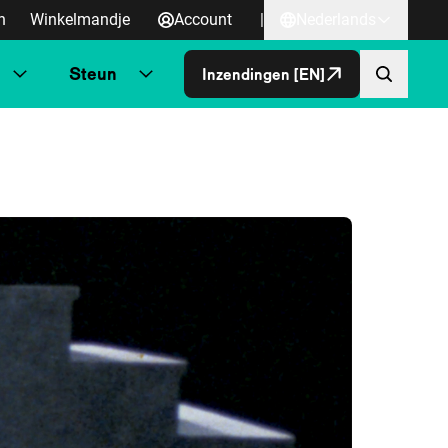
n
Winkelmandje
Account
|
Nederlands
Steun
Inzendingen [EN]