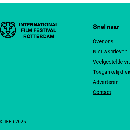
Belangrijke links
Snel naar
Over ons
Nieuwsbrieven
Veelgestelde v
Toegankelijkhei
Adverteren
Contact
© IFFR 2026