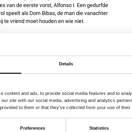
es van de eerste vorst, Alfonso I. Een gedurfde
rol speelt als Dom Bibas, de man die vanachter
j te vriend moet houden en wie niet.
– alles loopt door elkaar in José Álvaro Morais’
ing en ironie maakt de film tot een voorloper van
FR in 1988 keert
The Jester
nu terug in een
Details
e content and ads, to provide social media features and to analy
 our site with our social media, advertising and analytics partn
 provided to them or that they’ve collected from your use of their
Preferences
Statistics