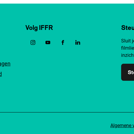
Volg IFFR
Steu
Sluit 
filmli
inzich
ragen
St
d
Algemene 