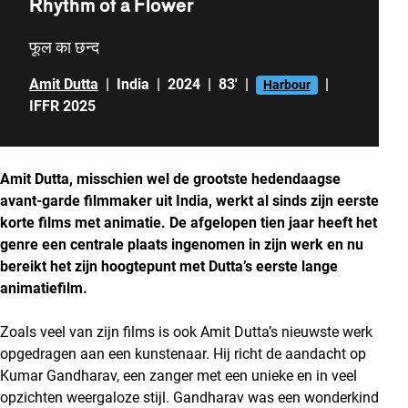
Rhythm of a Flower
फूल का छन्द
Amit Dutta
|
India
|
2024
|
83'
|
|
Harbour
IFFR 2025
Amit Dutta, misschien wel de grootste hedendaagse
avant-garde filmmaker uit India, werkt al sinds zijn eerste
korte films met animatie. De afgelopen tien jaar heeft het
genre een centrale plaats ingenomen in zijn werk en nu
bereikt het zijn hoogtepunt met Dutta’s eerste lange
animatiefilm.
Zoals veel van zijn films is ook Amit Dutta’s nieuwste werk
opgedragen aan een kunstenaar. Hij richt de aandacht op
Kumar Gandharav, een zanger met een unieke en in veel
opzichten weergaloze stijl. Gandharav was een wonderkind