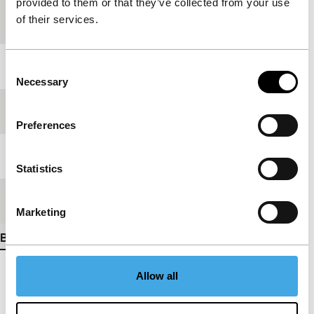
provided to them or that they’ve collected from your use
of their services.
Productieland
India
Jaar
2024
Consent
Necessary
Selection
Festivaleditie
IFFR 2025
Preferences
Lengte
83'
Statistics
Medium/Formaat
DCP
Marketing
Bekijk meer details
Allow all