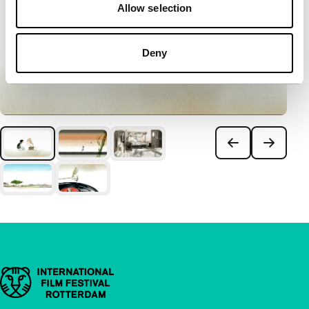
Allow selection
Deny
Belangrijke links