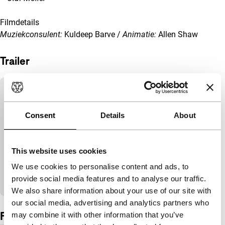
Filmdetails
Muziekconsulent:
Kuldeep Barve /
Animatie:
Allen Shaw
Trailer
Ingesloten inhoud van YouTube overslaan
Deze inhoud is beschikbaar na het accepteren
van de marketingcookies.
Consent
Details
About
Cookie-instellingen wijzigen
This website uses cookies
We use cookies to personalise content and ads, to
Bekijk op YouTube
provide social media features and to analyse our traffic.
We also share information about your use of our site with
Ingesloten inhoud van YouTube overgeslagen.
our social media, advertising and analytics partners who
Film details
may combine it with other information that you’ve