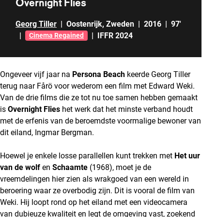
Overnight Flies
Georg Tiller
|
Oostenrijk
,
Zweden
|
2016
|
97'
|
|
IFFR 2024
Cinema Regained
Ongeveer vijf jaar na
Persona Beach
keerde Georg Tiller
terug naar Fårö voor wederom een film met Edward Weki.
Van de drie films die ze tot nu toe samen hebben gemaakt
is
Overnight Flies
het werk dat het minste verband houdt
met de erfenis van de beroemdste voormalige bewoner van
dit eiland, Ingmar Bergman.
Hoewel je enkele losse parallellen kunt trekken met
Het uur
van de wolf
en
Schaamte
(1968), moet je de
vreemdelingen hier zien als wrakgoed van een wereld in
beroering waar ze overbodig zijn. Dit is vooral de film van
Weki. Hij loopt rond op het eiland met een videocamera
van dubieuze kwaliteit en legt de omgeving vast, zoekend