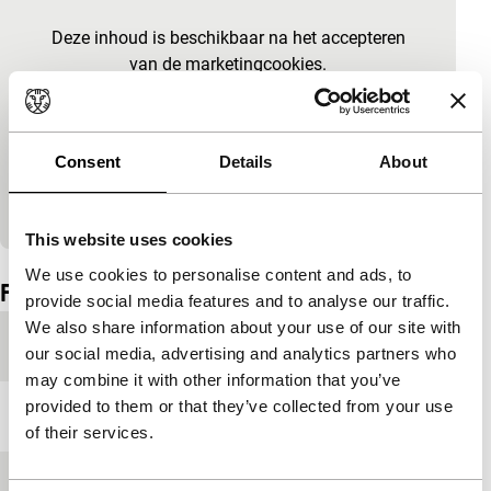
Ingesloten inhoud van YouTube overslaan
Deze inhoud is beschikbaar na het accepteren
van de marketingcookies.
Cookie-instellingen wijzigen
Consent
Details
About
Bekijk op YouTube
This website uses cookies
Ingesloten inhoud van YouTube overgeslagen.
We use cookies to personalise content and ads, to
Film details
provide social media features and to analyse our traffic.
We also share information about your use of our site with
Productielanden
Oostenrijk
,
Zweden
our social media, advertising and analytics partners who
may combine it with other information that you’ve
provided to them or that they’ve collected from your use
Jaar
2016
of their services.
Festivaleditie
IFFR 2024